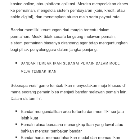
kasino online, atau platform aplikasi. Mereka menyediakan akses
ke permainan, mengelola sistem pembayaran (koin, kredit, atau
saldo digital), dan menetapkan aturan main serta payout rate.
Bandar memiliki keuntungan dari margin tertentu dalam
permainan. Meski tidak secara langsung melawan pemain,
sistem permainan biasanya dirancang agar tetap menguntungkan
bagi pihak penyelenggara dalam jangka panjang.
BANDAR TEMBAK IKAN SEBAGAI PEMAIN DALAM MODE
MEJA TEMBAK IKAN
Beberapa versi game tembak ikan menyediakan meja khusus di
mana seorang pemain bisa menjadi bandar melawan pemain lain.
Dalam sistem ini:
Bandar mengendalikan area tertentu dan memiliki senjata
lebih kuat
Pemain biasa berusaha menangkap ikan yang lewat atau
bahkan mencuri tembakan bandar
Bandar harus mempertahankan modal dan memastikan