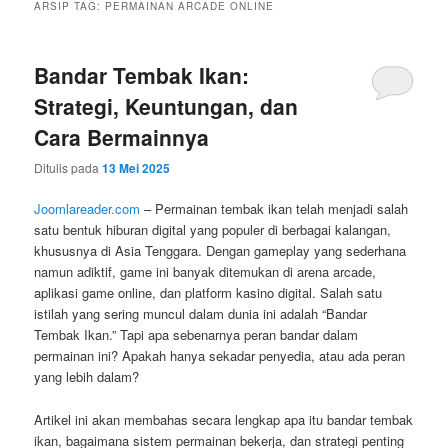
ARSIP TAG:
PERMAINAN ARCADE ONLINE
Bandar Tembak Ikan:
Strategi, Keuntungan, dan
Cara Bermainnya
Ditulis pada
13 Mei 2025
Joomlareader.com
– Permainan tembak ikan telah menjadi salah
satu bentuk hiburan digital yang populer di berbagai kalangan,
khususnya di Asia Tenggara. Dengan gameplay yang sederhana
namun adiktif, game ini banyak ditemukan di arena arcade,
aplikasi game online, dan platform kasino digital. Salah satu
istilah yang sering muncul dalam dunia ini adalah “Bandar
Tembak Ikan.” Tapi apa sebenarnya peran bandar dalam
permainan ini? Apakah hanya sekadar penyedia, atau ada peran
yang lebih dalam?
Artikel ini akan membahas secara lengkap apa itu bandar tembak
ikan, bagaimana sistem permainan bekerja, dan strategi penting