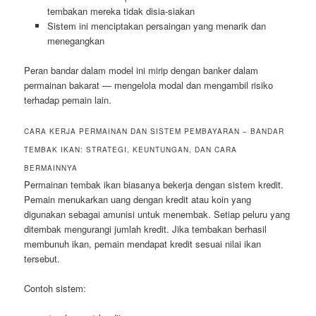
tembakan mereka tidak disia-siakan
Sistem ini menciptakan persaingan yang menarik dan
menegangkan
Peran bandar dalam model ini mirip dengan banker dalam
permainan bakarat — mengelola modal dan mengambil risiko
terhadap pemain lain.
CARA KERJA PERMAINAN DAN SISTEM PEMBAYARAN – BANDAR
TEMBAK IKAN: STRATEGI, KEUNTUNGAN, DAN CARA
BERMAINNYA
Permainan tembak ikan biasanya bekerja dengan sistem kredit.
Pemain menukarkan uang dengan kredit atau koin yang
digunakan sebagai amunisi untuk menembak. Setiap peluru yang
ditembak mengurangi jumlah kredit. Jika tembakan berhasil
membunuh ikan, pemain mendapat kredit sesuai nilai ikan
tersebut.
Contoh sistem: