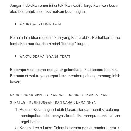
Jangan habiskan amunisi untuk ikan kecil. Targetkan ikan besar
atau bos untuk memaksimalkan keuntungan.
WASPADAI PEMAIN LAIN
Pemain lain bisa mencuri ikan yang kamu bidik. Perhatikan ritme
tembakan mereka dan hindari “berbagi” target.
WAKTU BERMAIN YANG TEPAT
Beberapa versi game mengatur gelombang ikan secara berkala.
Bermain di waktu yang tepat bisa memberi peluang menang lebih
besar.
KEUNTUNGAN MENJADI BANDAR – BANDAR TEMBAK IKAN:
STRATEGI, KEUNTUNGAN, DAN CARA BERMAINNYA
Potensi Keuntungan Lebih Besar: Bandar memiliki peluang
mendapatkan lebih banyak kredit jika mampu menaklukkan
target besar.
Kontrol Lebih Luas: Dalam beberapa game, bandar memiliki