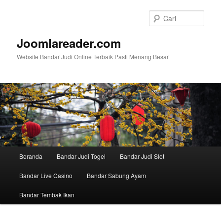
Langsung
Langsung
ke
ke
Cari
konten
konten
utama
sekunder
Joomlareader.com
Website Bandar Judi Online Terbaik Pasti Menang Besar
Menu
Beranda
Bandar Judi Togel
Bandar Judi Slot
utama
Bandar Live Casino
Bandar Sabung Ayam
Bandar Tembak Ikan