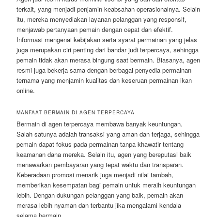
terkait, yang menjadi penjamin keabsahan operasionalnya. Selain
itu, mereka menyediakan layanan pelanggan yang responsif,
menjawab pertanyaan pemain dengan cepat dan efektif.
Informasi mengenai kebijakan serta syarat permainan yang jelas
juga merupakan ciri penting dari bandar judi terpercaya, sehingga
pemain tidak akan merasa bingung saat bermain. Biasanya, agen
resmi juga bekerja sama dengan berbagai penyedia permainan
ternama yang menjamin kualitas dan keseruan permainan ikan
online.
MANFAAT BERMAIN DI AGEN TERPERCAYA
Bermain di agen terpercaya membawa banyak keuntungan.
Salah satunya adalah transaksi yang aman dan terjaga, sehingga
pemain dapat fokus pada permainan tanpa khawatir tentang
keamanan dana mereka. Selain itu, agen yang bereputasi baik
menawarkan pembayaran yang tepat waktu dan transparan.
Keberadaan promosi menarik juga menjadi nilai tambah,
memberikan kesempatan bagi pemain untuk meraih keuntungan
lebih. Dengan dukungan pelanggan yang baik, pemain akan
merasa lebih nyaman dan terbantu jika mengalami kendala
selama bermain.