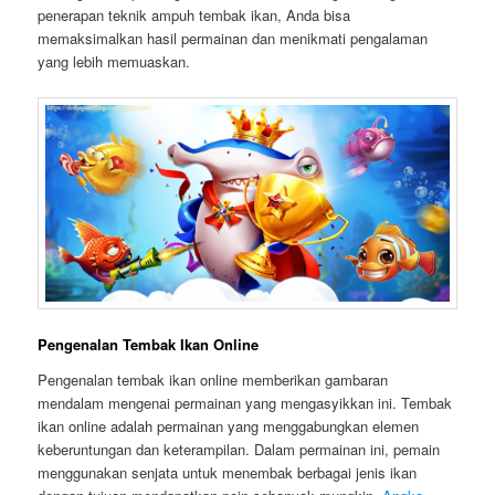
penerapan teknik ampuh tembak ikan, Anda bisa
memaksimalkan hasil permainan dan menikmati pengalaman
yang lebih memuaskan.
Pengenalan Tembak Ikan Online
Pengenalan tembak ikan online memberikan gambaran
mendalam mengenai permainan yang mengasyikkan ini. Tembak
ikan online adalah permainan yang menggabungkan elemen
keberuntungan dan keterampilan. Dalam permainan ini, pemain
menggunakan senjata untuk menembak berbagai jenis ikan