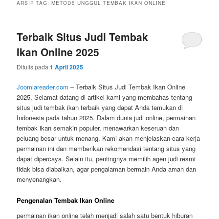
ARSIP TAG:
METODE UNGGUL TEMBAK IKAN ONLINE
Terbaik Situs Judi Tembak
Ikan Online 2025
Ditulis pada
1 April 2025
Joomlareader.com
– Terbaik Situs Judi Tembak Ikan Online
2025, Selamat datang di artikel kami yang membahas tentang
situs judi tembak ikan terbaik yang dapat Anda temukan di
Indonesia pada tahun 2025. Dalam dunia judi online, permainan
tembak ikan semakin populer, menawarkan keseruan dan
peluang besar untuk menang. Kami akan menjelaskan cara kerja
permainan ini dan memberikan rekomendasi tentang situs yang
dapat dipercaya. Selain itu, pentingnya memilih agen judi resmi
tidak bisa diabaikan, agar pengalaman bermain Anda aman dan
menyenangkan.
Pengenalan Tembak Ikan Online
permainan ikan online telah menjadi salah satu bentuk hiburan