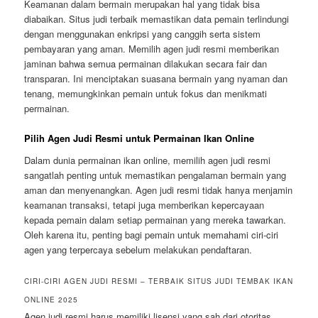
Keamanan dalam bermain merupakan hal yang tidak bisa
diabaikan. Situs judi terbaik memastikan data pemain terlindungi
dengan menggunakan enkripsi yang canggih serta sistem
pembayaran yang aman. Memilih agen judi resmi memberikan
jaminan bahwa semua permainan dilakukan secara fair dan
transparan. Ini menciptakan suasana bermain yang nyaman dan
tenang, memungkinkan pemain untuk fokus dan menikmati
permainan.
Pilih Agen Judi Resmi untuk Permainan Ikan Online
Dalam dunia permainan ikan online, memilih agen judi resmi
sangatlah penting untuk memastikan pengalaman bermain yang
aman dan menyenangkan. Agen judi resmi tidak hanya menjamin
keamanan transaksi, tetapi juga memberikan kepercayaan
kepada pemain dalam setiap permainan yang mereka tawarkan.
Oleh karena itu, penting bagi pemain untuk memahami ciri-ciri
agen yang terpercaya sebelum melakukan pendaftaran.
CIRI-CIRI AGEN JUDI RESMI – TERBAIK SITUS JUDI TEMBAK IKAN
ONLINE 2025
Agen judi resmi harus memiliki lisensi yang sah dari otoritas