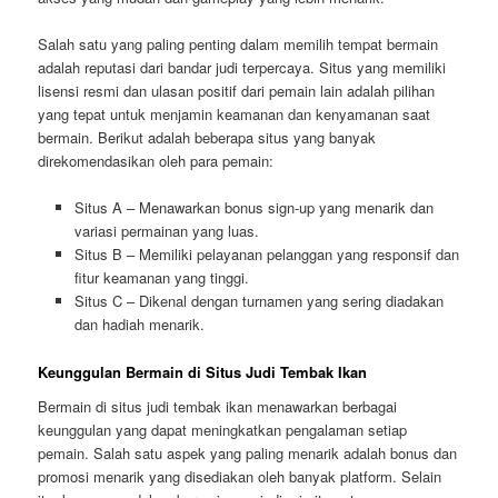
Salah satu yang paling penting dalam memilih tempat bermain
adalah reputasi dari bandar judi terpercaya. Situs yang memiliki
lisensi resmi dan ulasan positif dari pemain lain adalah pilihan
yang tepat untuk menjamin keamanan dan kenyamanan saat
bermain. Berikut adalah beberapa situs yang banyak
direkomendasikan oleh para pemain:
Situs A – Menawarkan bonus sign-up yang menarik dan
variasi permainan yang luas.
Situs B – Memiliki pelayanan pelanggan yang responsif dan
fitur keamanan yang tinggi.
Situs C – Dikenal dengan turnamen yang sering diadakan
dan hadiah menarik.
Keunggulan Bermain di Situs Judi Tembak Ikan
Bermain di situs judi tembak ikan menawarkan berbagai
keunggulan yang dapat meningkatkan pengalaman setiap
pemain. Salah satu aspek yang paling menarik adalah bonus dan
promosi menarik yang disediakan oleh banyak platform. Selain