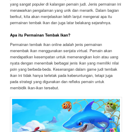
yang sangat populer di kalangan pemain judi. Jenis permainan ini
menawarkan pengalaman yang unik dan menarik. Dalam bagian
berikut, kita akan menjelaskan lebih lanjut mengenai apa itu
permainan tembak ikan dan juga latar belakang sejarahnya.
Apa itu Permainan Tembak Ikan?
Permainan tembak ikan online adalah jenis permainan
menembak ikan menggunakan senjata virtual. Pemain akan
mendapatkan kesempatan untuk memenangkan koin atau uang
nyata dengan menembak berbagai jenis ikan yang memiliki nilai
poin yang berbeda-beda. Kesenangan dalam game judi tembak
ikan ini tidak hanya terletak pada keberuntungan, tetapi juga
pada strategi yang digunakan dan refleks pemain untuk
membidik ikan-ikan tersebut.