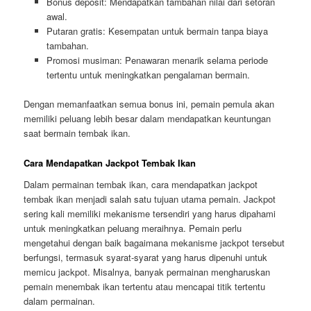
Bonus deposit: Mendapatkan tambahan nilai dari setoran
awal.
Putaran gratis: Kesempatan untuk bermain tanpa biaya
tambahan.
Promosi musiman: Penawaran menarik selama periode
tertentu untuk meningkatkan pengalaman bermain.
Dengan memanfaatkan semua bonus ini, pemain pemula akan
memiliki peluang lebih besar dalam mendapatkan keuntungan
saat bermain tembak ikan.
Cara Mendapatkan Jackpot Tembak Ikan
Dalam permainan tembak ikan, cara mendapatkan jackpot
tembak ikan menjadi salah satu tujuan utama pemain. Jackpot
sering kali memiliki mekanisme tersendiri yang harus dipahami
untuk meningkatkan peluang meraihnya. Pemain perlu
mengetahui dengan baik bagaimana mekanisme jackpot tersebut
berfungsi, termasuk syarat-syarat yang harus dipenuhi untuk
memicu jackpot. Misalnya, banyak permainan mengharuskan
pemain menembak ikan tertentu atau mencapai titik tertentu
dalam permainan.