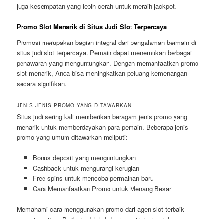
juga kesempatan yang lebih cerah untuk meraih jackpot.
Promo Slot Menarik di Situs Judi Slot Terpercaya
Promosi merupakan bagian integral dari pengalaman bermain di
situs judi slot terpercaya. Pemain dapat menemukan berbagai
penawaran yang menguntungkan. Dengan memanfaatkan promo
slot menarik, Anda bisa meningkatkan peluang kemenangan
secara signifikan.
JENIS-JENIS PROMO YANG DITAWARKAN
Situs judi sering kali memberikan beragam jenis promo yang
menarik untuk memberdayakan para pemain. Beberapa jenis
promo yang umum ditawarkan meliputi:
Bonus deposit yang menguntungkan
Cashback untuk mengurangi kerugian
Free spins untuk mencoba permainan baru
Cara Memanfaatkan Promo untuk Menang Besar
Memahami cara menggunakan promo dari agen slot terbaik