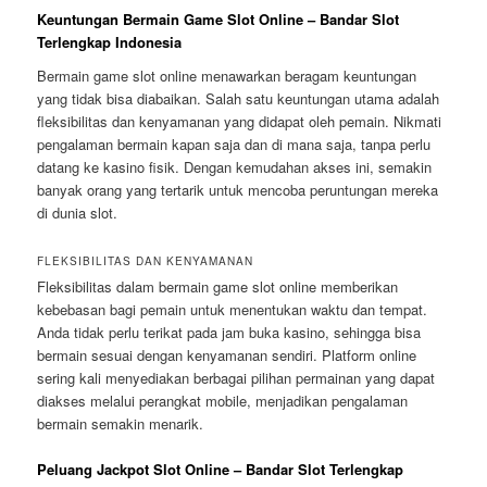
Keuntungan Bermain Game Slot Online – Bandar Slot
Terlengkap Indonesia
Bermain game slot online menawarkan beragam keuntungan
yang tidak bisa diabaikan. Salah satu keuntungan utama adalah
fleksibilitas dan kenyamanan yang didapat oleh pemain. Nikmati
pengalaman bermain kapan saja dan di mana saja, tanpa perlu
datang ke kasino fisik. Dengan kemudahan akses ini, semakin
banyak orang yang tertarik untuk mencoba peruntungan mereka
di dunia slot.
FLEKSIBILITAS DAN KENYAMANAN
Fleksibilitas dalam bermain game slot online memberikan
kebebasan bagi pemain untuk menentukan waktu dan tempat.
Anda tidak perlu terikat pada jam buka kasino, sehingga bisa
bermain sesuai dengan kenyamanan sendiri. Platform online
sering kali menyediakan berbagai pilihan permainan yang dapat
diakses melalui perangkat mobile, menjadikan pengalaman
bermain semakin menarik.
Peluang Jackpot Slot Online – Bandar Slot Terlengkap