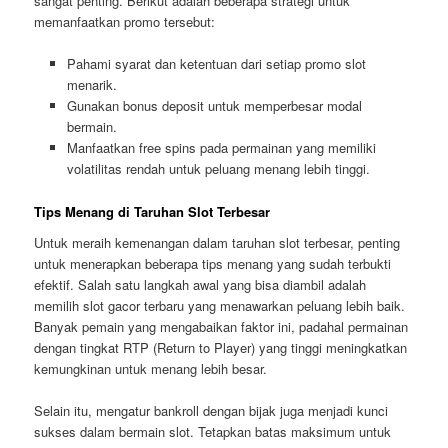
sangat penting. Berikut adalah beberapa strategi untuk
memanfaatkan promo tersebut:
Pahami syarat dan ketentuan dari setiap promo slot
menarik.
Gunakan bonus deposit untuk memperbesar modal
bermain.
Manfaatkan free spins pada permainan yang memiliki
volatilitas rendah untuk peluang menang lebih tinggi.
Tips Menang di Taruhan Slot Terbesar
Untuk meraih kemenangan dalam taruhan slot terbesar, penting
untuk menerapkan beberapa tips menang yang sudah terbukti
efektif. Salah satu langkah awal yang bisa diambil adalah
memilih slot gacor terbaru yang menawarkan peluang lebih baik.
Banyak pemain yang mengabaikan faktor ini, padahal permainan
dengan tingkat RTP (Return to Player) yang tinggi meningkatkan
kemungkinan untuk menang lebih besar.
Selain itu, mengatur bankroll dengan bijak juga menjadi kunci
sukses dalam bermain slot. Tetapkan batas maksimum untuk