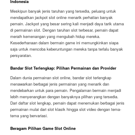
Indonesia
Meskipun banyak jenis taruhan yang tersedia, peluang untuk
mendapatkan jackpot slot online menarik perhatian banyak
pemain. Jackpot yang besar sering kali menjadi daya tarik utama
di permainan slot. Dengan taruhan slot terbesar, pemain dapat
meraih kemenangan yang mengubah hidup mereka.
Kesederhanaan dalam bermain game ini memungkinkan siapa
saja untuk mencoba keberuntungan mereka tanpa terlalu banyak
persyaratan.
Bandar Slot Terlengkap: Pilihan Permainan dan Provider
Dalam dunia permainan slot online, bandar slot terlengkap
menawarkan berbagai jenis permainan yang menarik dan
mendebarkan untuk para pemain. Pengalaman bermain menjadi
lebih menyenangkan dengan banyaknya pilihan yang tersedia.
Dari daftar slot lengkap, pemain dapat menemukan berbagai jenis
permainan mulai dari slot klasik hingga slot video dengan tema-
tema yang bervariasi.
Beragam Pilihan Game Slot Online