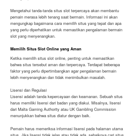
Mengetahui tanda-tanda situs slot terpercaya akan membantu
pemain merasa lebih tenang saat bermain. Informasi ini akan
mengungkap bagaimana cara memilih situs yang tepat dan apa
yang perlu diperhatikan untuk memastikan pengalaman bermain
slot yang menyenangkan.
Memilih Situs Slot Online yang Aman
Ketika memilih situs slot online, penting untuk memastikan
bahwa situs tersebut aman dan terpercaya. Terdapat beberapa
faktor yang perlu dipertimbangkan agar pengalaman bermain
lebih menyenangkan dan tidak menimbulkan masalah.
Lisensi dan Regulasi
Lisensi adalah tanda kepercayaan dan keamanan. Sebuah situs
harus memiliki lisensi dari badan yang diakui. Misalnya, lisensi
dari Malta Gaming Authority atau UK Gambling Commission
menunjukkan bahwa situs diatur dengan baik.
Pemain harus memeriksa informasi lisensi pada halaman utama
situs. Jika lisensi tidak jelas atau tidak ada, sebaiknya cari situs