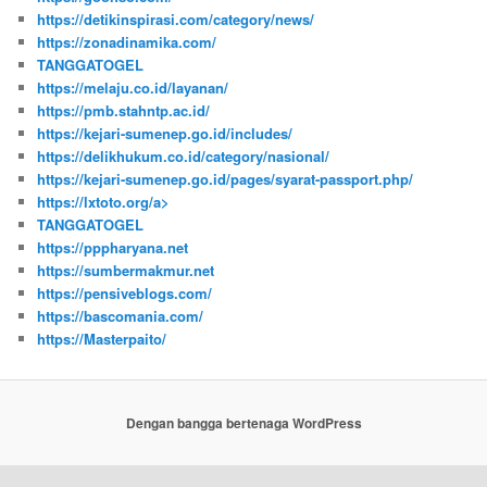
https://detikinspirasi.com/category/news/
https://zonadinamika.com/
TANGGATOGEL
https://melaju.co.id/layanan/
https://pmb.stahntp.ac.id/
https://kejari-sumenep.go.id/includes/
https://delikhukum.co.id/category/nasional/
https://kejari-sumenep.go.id/pages/syarat-passport.php/
https://lxtoto.org/a>
TANGGATOGEL
https://pppharyana.net
https://sumbermakmur.net
https://pensiveblogs.com/
https://bascomania.com/
https://Masterpaito/
Dengan bangga bertenaga WordPress