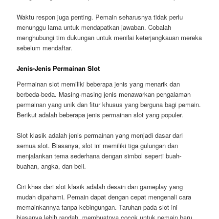
Waktu respon juga penting. Pemain seharusnya tidak perlu
menunggu lama untuk mendapatkan jawaban. Cobalah
menghubungi tim dukungan untuk menilai keterjangkauan mereka
sebelum mendaftar.
Jenis-Jenis Permainan Slot
Permainan slot memiliki beberapa jenis yang menarik dan
berbeda-beda. Masing-masing jenis menawarkan pengalaman
permainan yang unik dan fitur khusus yang berguna bagi pemain.
Berikut adalah beberapa jenis permainan slot yang populer.
Slot klasik adalah jenis permainan yang menjadi dasar dari
semua slot. Biasanya, slot ini memiliki tiga gulungan dan
menjalankan tema sederhana dengan simbol seperti buah-
buahan, angka, dan bell.
Ciri khas dari slot klasik adalah desain dan gameplay yang
mudah dipahami. Pemain dapat dengan cepat mengenali cara
memainkannya tanpa kebingungan. Taruhan pada slot ini
biasanya lebih rendah, membuatnya cocok untuk pemain baru.