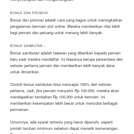
BONUS DAN PROMOSI
Bonus dan promosi adalah cara yang bagus untuk meningkatkan
pengalaman bermain slot online. Mereka memberikan nilai lebih
bagi pemain dan peluang untuk menang lebih banyak.
BONUS SAMBUTAN –
Bonus sambutan adalah tawaran yang diberikan kepada pemain
baru saat mereka mendaftar. Ini biasanya berupa persentase dari
setoran pertama pemain dan memberikan lebih banyak dana
untuk dimainkan.
Contoh bonus sambutan bisa mencapai 100% dari setoran
pertama. Jadi, jika pemain menyetor Rp 100.000, mereka akan
mendapatkan tambahan Rp 100.000 untuk bermain. Ini
memberikan kesempatan lebih besar untuk mencoba berbagai
permainan.
Umumnya, ada syarat tertentu yang harus dipenuhi, seperti
jumlah taruhan minimum sebelum dapat menarik kemenangan.