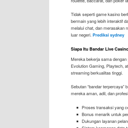
roulette, baccarat, dan poker 
Tidak seperti game kasino ber
bermain yang lebih interaktif d
melalui chat, dan merasakan 
luar negeri.
Prediksi sydney
Siapa Itu Bandar Live Casin
Mereka bekerja sama dengan pe
Evolution Gaming, Playtech, a
streaming berkualitas tinggi.
Sebutan “bandar terpercaya” 
mereka aman, adil, dan profesi
Proses transaksi yang ce
Bonus menarik untuk pe
Dukungan layanan pelan
Sistem keamanan data te