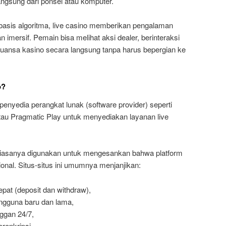
langsung dari ponsel atau komputer.
basis algoritma, live casino memberikan pengalaman
an imersif. Pemain bisa melihat aksi dealer, berinteraksi
nuansa kasino secara langsung tanpa harus bepergian ke
o?
nyedia perangkat lunak (software provider) seperti
tau Pragmatic Play untuk menyediakan layanan live
biasanya digunakan untuk mengesankan bahwa platform
onal. Situs-situs ini umumnya menjanjikan:
pat (deposit dan withdraw),
ngguna baru dan lama,
ggan 24/7,
renkripsi,