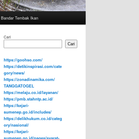
Bandar Tembak Ikan
Cari
Cari
https://goohso.com/
https://detikinspirasi.com/cate
gory/news/
https://zonadinamika.com/
TANGGATOGEL
https://melaju.co.id/layanan/
https://pmb.stahntp.ac.id/
https://kejari-
sumenep.go.id/includes/
https://delikhukum.co.id/categ
ory/nasional/
https://kejari-
sumenep.go.id/pages/syarat-