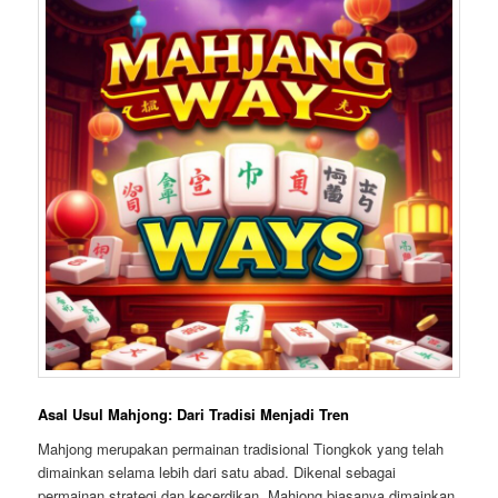
Asal Usul Mahjong: Dari Tradisi Menjadi Tren
Mahjong merupakan permainan tradisional Tiongkok yang telah
dimainkan selama lebih dari satu abad. Dikenal sebagai
permainan strategi dan kecerdikan, Mahjong biasanya dimainkan