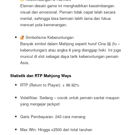
Elemen desain game ini menghadirkan keseimbangan
visual dan emosional. Pemain tidak cepat lelah secara
mental, sehingga bisa bermain lebih lama dan fokus
mencari pola kemenangan.
Simbolisme Keberuntungan
Banyak simbol dalam Mahjong seperti huruf Cina 福 (fu –
keberuntungan) atau angka 8 yang dianggap hoki. Ini juga
muncul di slot sebagai daya tarik keberuntungan pemain
Asia.
Statistik dan RTP Mahjong Ways
RTP (Return to Player): ± 96.92%
Volatilitas: Sedang – cocok untuk pemain santai maupun
yang mengejar jackpot
Garis Pembayaran: 243 cara menang
Max Win: Hingga x2500 dari total taruhan