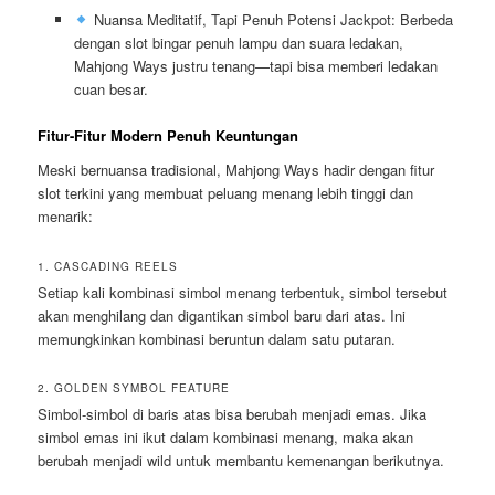
Nuansa Meditatif, Tapi Penuh Potensi Jackpot: Berbeda
dengan slot bingar penuh lampu dan suara ledakan,
Mahjong Ways justru tenang—tapi bisa memberi ledakan
cuan besar.
Fitur-Fitur Modern Penuh Keuntungan
Meski bernuansa tradisional, Mahjong Ways hadir dengan fitur
slot terkini yang membuat peluang menang lebih tinggi dan
menarik:
1. CASCADING REELS
Setiap kali kombinasi simbol menang terbentuk, simbol tersebut
akan menghilang dan digantikan simbol baru dari atas. Ini
memungkinkan kombinasi beruntun dalam satu putaran.
2. GOLDEN SYMBOL FEATURE
Simbol-simbol di baris atas bisa berubah menjadi emas. Jika
simbol emas ini ikut dalam kombinasi menang, maka akan
berubah menjadi wild untuk membantu kemenangan berikutnya.