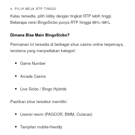
4. PILIH MEJA RTP TINGGI
Kalau tersedia, pilih lobby dengan tingkat RTP lebih tinggi.
Beberapa versi BingoSicbo punya RTP hingga 96%–98%.
Dimana Bisa Main BingoSicbo?
Permainan ini tersedia di berbagai situs casino online terpercaya,
terutama yang menyediakan kategori:
Game Number
Arcade Casino
Live Sicbo / Bingo Hybrids
Pastikan situs tersebut memiliki:
Lisensi resmi (PAGCOR, BMM, Curacao)
Tampilan mobile-friendly