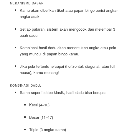
MEKANISME DASAR:
Kamu akan diberikan tiket atau papan bingo berisi angka-
angka acak.
Setiap putaran, sistem akan mengocok dan melempar 3
buah dadu.
Kombinasi hasil dadu akan menentukan angka atau pola
yang muncul di papan bingo kamu.
Jika pola tertentu tercapai (horizontal, diagonal, atau full
house), kamu menang!
KOMBINASI DADU:
Sama seperti sicbo klasik, hasil dadu bisa berupa:
Kecil (4–10)
Besar (11–17)
Triple (3 angka sama)