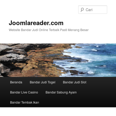
Langsung
Langsung
ke
ke
Cari
konten
konten
utama
sekunder
Joomlareader.com
Website Bandar Judi Online Terbaik Pasti Menang Besar
Menu
Beranda
Bandar Judi Togel
Bandar Judi Slot
utama
Bandar Live Casino
Bandar Sabung Ayam
Bandar Tembak Ikan