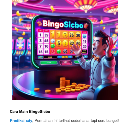
Cara Main BingoSicbo
Prediksi sdy
, Permainan ini terlihat sederhana, tapi seru banget!