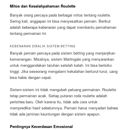
Mitos dan Kesalahpahaman Roulette
Banyak orang percaya pada berbagai mitos tentang roulette.
Sering kali, anggapan ini bisa menyesatkan pemain. Berikut
adalah beberapa kebenaran yang dapat membantu pemahaman
tentang permainan ini.
KEBENARAN DIBALIK SISTEM BETTING
Banyak pemain percaya pada sistem betting yang menjanjikan
kemenangan. Misalnya, sistem Martingale yang menyarankan
untuk menggandakan taruhan setelah kalah. Ini bisa berisiko
tinggi. Jika seseorang mengalami kekalahan berturut-turut, uang
bisa habis dengan cepat.
Sistem-sistem ini tidak mengubah peluang permainan. Roulette
tetap permainan acak. Setiap putaran roda roulette adalah
peristiwa baru. Oleh karena itu, tidak ada cara untuk
memprediksi hasil sebelumnya. Pemain harus menyadari bahwa
tidak ada jaminan keuntungan dengan sistem apapun.
Pentingnya Kecerdasan Emosional