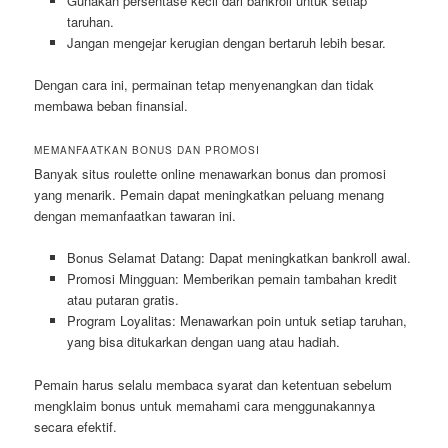
Gunakan persentase kecil dari bankroll untuk setiap
taruhan.
Jangan mengejar kerugian dengan bertaruh lebih besar.
Dengan cara ini, permainan tetap menyenangkan dan tidak
membawa beban finansial.
MEMANFAATKAN BONUS DAN PROMOSI
Banyak situs roulette online menawarkan bonus dan promosi
yang menarik. Pemain dapat meningkatkan peluang menang
dengan memanfaatkan tawaran ini.
Bonus Selamat Datang: Dapat meningkatkan bankroll awal.
Promosi Mingguan: Memberikan pemain tambahan kredit
atau putaran gratis.
Program Loyalitas: Menawarkan poin untuk setiap taruhan,
yang bisa ditukarkan dengan uang atau hadiah.
Pemain harus selalu membaca syarat dan ketentuan sebelum
mengklaim bonus untuk memahami cara menggunakannya
secara efektif.