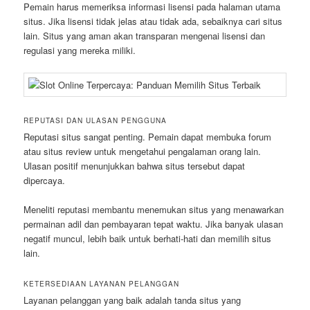
Pemain harus memeriksa informasi lisensi pada halaman utama
situs. Jika lisensi tidak jelas atau tidak ada, sebaiknya cari situs
lain. Situs yang aman akan transparan mengenai lisensi dan
regulasi yang mereka miliki.
REPUTASI DAN ULASAN PENGGUNA
Reputasi situs sangat penting. Pemain dapat membuka forum
atau situs review untuk mengetahui pengalaman orang lain.
Ulasan positif menunjukkan bahwa situs tersebut dapat
dipercaya.
Meneliti reputasi membantu menemukan situs yang menawarkan
permainan adil dan pembayaran tepat waktu. Jika banyak ulasan
negatif muncul, lebih baik untuk berhati-hati dan memilih situs
lain.
KETERSEDIAAN LAYANAN PELANGGAN
Layanan pelanggan yang baik adalah tanda situs yang