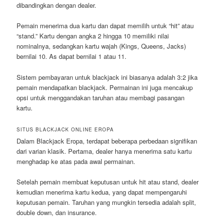
dibandingkan dengan dealer.
Pemain menerima dua kartu dan dapat memilih untuk “hit” atau
“stand.” Kartu dengan angka 2 hingga 10 memiliki nilai
nominalnya, sedangkan kartu wajah (Kings, Queens, Jacks)
bernilai 10. As dapat bernilai 1 atau 11.
Sistem pembayaran untuk blackjack ini biasanya adalah 3:2 jika
pemain mendapatkan blackjack. Permainan ini juga mencakup
opsi untuk menggandakan taruhan atau membagi pasangan
kartu.
SITUS BLACKJACK ONLINE EROPA
Dalam Blackjack Eropa, terdapat beberapa perbedaan signifikan
dari varian klasik. Pertama, dealer hanya menerima satu kartu
menghadap ke atas pada awal permainan.
Setelah pemain membuat keputusan untuk hit atau stand, dealer
kemudian menerima kartu kedua, yang dapat mempengaruhi
keputusan pemain. Taruhan yang mungkin tersedia adalah split,
double down, dan insurance.