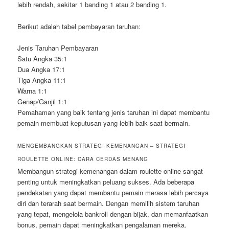
lebih rendah, sekitar 1 banding 1 atau 2 banding 1.
Berikut adalah tabel pembayaran taruhan:
Jenis Taruhan Pembayaran
Satu Angka 35:1
Dua Angka 17:1
Tiga Angka 11:1
Warna 1:1
Genap/Ganjil 1:1
Pemahaman yang baik tentang jenis taruhan ini dapat membantu
pemain membuat keputusan yang lebih baik saat bermain.
MENGEMBANGKAN STRATEGI KEMENANGAN – STRATEGI
ROULETTE ONLINE: CARA CERDAS MENANG
Membangun strategi kemenangan dalam roulette online sangat
penting untuk meningkatkan peluang sukses. Ada beberapa
pendekatan yang dapat membantu pemain merasa lebih percaya
diri dan terarah saat bermain. Dengan memilih sistem taruhan
yang tepat, mengelola bankroll dengan bijak, dan memanfaatkan
bonus, pemain dapat meningkatkan pengalaman mereka.