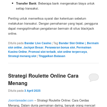
Transfer Bank
: Beberapa bank mengenakan biaya untuk
setiap transaksi.
Penting untuk memeriksa syarat dan ketentuan sebelum
melakukan transaksi. Dengan pemahaman yang tepat, pengguna
dapat mengoptimalkan pengalaman bermain di situs blackjack
online.
Ditulis pada
Bandar Live Casino
|
Tag
Bandar Slot Online |
,
Bermain
slot online
,
Jackpot Besar
,
Penawaran bonus slot
,
Permainan
Kasino Online
,
Promosi slot terbaik
,
slot online terpercaya
,
Strategi menang slot
|
Tinggalkan Balasan
Strategi Roulette Online Cara
Menang
Ditulis pada
3 April 2025
Joomlareader.com
– Strategi Roulette Online: Cara Cerdas
Menang, Dalam dunia permainan daring, banyak orang mencari