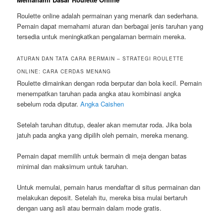
Roulette online adalah permainan yang menarik dan sederhana.
Pemain dapat memahami aturan dan berbagai jenis taruhan yang
tersedia untuk meningkatkan pengalaman bermain mereka.
ATURAN DAN TATA CARA BERMAIN – STRATEGI ROULETTE
ONLINE: CARA CERDAS MENANG
Roulette dimainkan dengan roda berputar dan bola kecil. Pemain
menempatkan taruhan pada angka atau kombinasi angka
sebelum roda diputar.
Angka Caishen
Setelah taruhan ditutup, dealer akan memutar roda. Jika bola
jatuh pada angka yang dipilih oleh pemain, mereka menang.
Pemain dapat memilih untuk bermain di meja dengan batas
minimal dan maksimum untuk taruhan.
Untuk memulai, pemain harus mendaftar di situs permainan dan
melakukan deposit. Setelah itu, mereka bisa mulai bertaruh
dengan uang asli atau bermain dalam mode gratis.