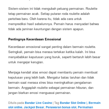
Sistem-sistem ini tidak mengubah peluang permainan. Roulette
tetap permainan acak. Setiap putaran roda roulette adalah
peristiwa baru. Oleh karena itu, tidak ada cara untuk
memprediksi hasil sebelumnya. Pemain harus menyadari bahwa
tidak ada jaminan keuntungan dengan sistem apapun.
Pentingnya Kecerdasan Emosional
Kecerdasan emosional sangat penting dalam bermain roulette.
Seringkali, pemain bisa merasa tertekan ketika kalah. Ini bisa
menyebabkan keputusan yang buruk, seperti bertaruh lebih besar
untuk mengejar kerugian.
Menjaga kendali atas emosi dapat membantu pemain membuat
keputusan yang lebih baik. Mengatur batas taruhan dan tidak
bermain saat merasa stres bisa meningkatkan pengalaman
bermain. Anggaplah roulette sebagai permainan hiburan, dan
jangan biarkan emosi menguasai permainan.
Ditulis pada
Bandar Live Casino
|
Tag
Bandar Slot Online |
,
Bermain
slot online
,
Jackpot Besar
,
Penawaran bonus slot
,
Permainan