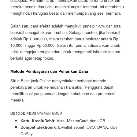
blackjack. Pemain harus menetapkan batas tertentu untuk diri
mereka sendiri dan tidak melebihi angka tersebut. Ini membantu
menghindari kerugian besar dan memperpanjang sesi bermain.
Salah satu cara efektif adalah mengikuti prinsip 1-5% dari total
bankroll sebagai ukuran taruhan. Sebagai contoh, jika bankroll
adalah Rp 1.000.000, maka taruhan harus berkisar antara Rp
10.000 hingga Rp 50.000. Selain itu, pemain disarankan untuk
tidak mengejar kerugian dan untuk mengambil istirahat secara
berkala agar tetap fokus.
Metode Pembayaran dan Penarikan Dana
Situs Blackjack Online menyediakan berbagai metode
pembayaran untuk kemudahan transaksi. Pengguna dapat
memilih opsi yang sesuai dengan kebutuhan dan preferensi
mereka.
METODE PEMBAYARAN UMUM
Kartu Kredit/Debit
: Visa, MasterCard, dan JCB.
Dompet Elektronik
: E-wallet seperti OVO, DANA, dan
GoPay.