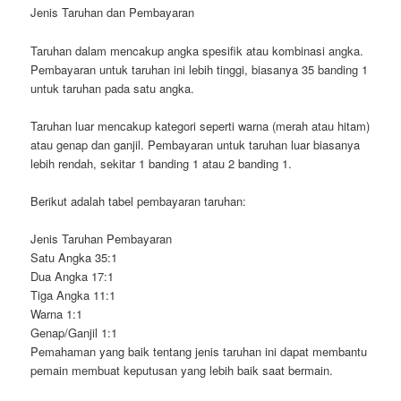
Jenis Taruhan dan Pembayaran
Taruhan dalam mencakup angka spesifik atau kombinasi angka.
Pembayaran untuk taruhan ini lebih tinggi, biasanya 35 banding 1
untuk taruhan pada satu angka.
Taruhan luar mencakup kategori seperti warna (merah atau hitam)
atau genap dan ganjil. Pembayaran untuk taruhan luar biasanya
lebih rendah, sekitar 1 banding 1 atau 2 banding 1.
Berikut adalah tabel pembayaran taruhan:
Jenis Taruhan Pembayaran
Satu Angka 35:1
Dua Angka 17:1
Tiga Angka 11:1
Warna 1:1
Genap/Ganjil 1:1
Pemahaman yang baik tentang jenis taruhan ini dapat membantu
pemain membuat keputusan yang lebih baik saat bermain.