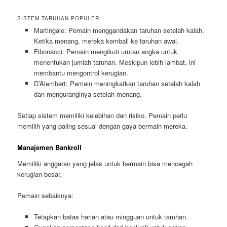
SISTEM TARUHAN POPULER
Martingale: Pemain menggandakan taruhan setelah kalah.
Ketika menang, mereka kembali ke taruhan awal.
Fibonacci: Pemain mengikuti urutan angka untuk
menentukan jumlah taruhan. Meskipun lebih lambat, ini
membantu mengontrol kerugian.
D’Alembert: Pemain meningkatkan taruhan setelah kalah
dan menguranginya setelah menang.
Setiap sistem memiliki kelebihan dan risiko. Pemain perlu
memilih yang paling sesuai dengan gaya bermain mereka.
Manajemen Bankroll
Memiliki anggaran yang jelas untuk bermain bisa mencegah
kerugian besar.
Pemain sebaiknya:
Tetapkan batas harian atau mingguan untuk taruhan.