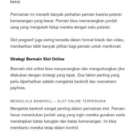
besar.
Permainan ini menarik banyak perhatian pemain karena potensi
kemenangan yang besar. Pemain bisa memenangkan jumlah
uang yang mengubah hidup mereka dengan satu putaran.
Slot progresif juga sering tersedia dalam format klasik dan video,
memberikan lebih banyak pilihan bagi pemain untuk menikmati.
Strategi Bermain Slot Online
Bermain slot online bisa menyenangkan dan menguntungkan jika
dilakukan dengan strategi yang tepat. Dua faktor penting yang
perlu diperhatikan adalah mengelola bankroll dan memahami
paylines.
MENGELOLA BANKROLL – SLOT ONLINE TERPERCAYA
Mengelola bankroll sangat penting dalam permainan slot. Pemain
harus menentukan jumlah uang yang ingin mereka gunakan serta
menetapkan batas kerugian dan batas kemenangan. Ini bisa
membantu mereka tetap dalam kontrol.