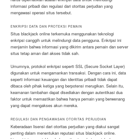
informasi pribadi dan regulasi dari otoritas perjudian yang
mengawasi operasi situs tersebut.
ENKRIPSI DATA DAN PROTEKSI PEMAIN
Situs blackjack online terkemuka menggunakan teknologi
enkripsi canggih untuk melindungi data pengguna. Enkripsi ini
menjamin bahwa informasi yang dikirim antara pemain dan server
situs tetap aman dari akses tidak sah.
Umumnya, protokol enkripsi seperti SSL (Secure Socket Layer)
digunakan untuk mengamankan transaksi. Dengan cara ini, data
seperti informasi keuangan dan identitas pribadi tidak dapat
dibaca oleh pihak ketiga yang berpotensi merugikan. Selain itu,
keamanan tambahan dapat disediakan dengan autentikasi dua
faktor untuk memastikan bahwa hanya pemain yang berwenang
yang dapat mengakses akun mereka.
REGULASI DAN PENGAWASAN OTORITAS PERJUDIAN
Keberadaan lisensi dari otoritas perjudian yang diakui sangat
penting dalam menentukan reputasi situs blackjack online.