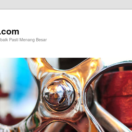
.com
rbaik Pasti Menang Besar