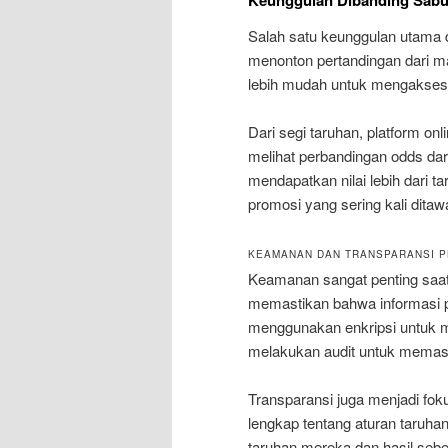
Salah satu keunggulan utama 
menonton pertandingan dari man
lebih mudah untuk mengakses b
Dari segi taruhan, platform on
melihat perbandingan odds da
mendapatkan nilai lebih dari 
promosi yang sering kali dita
KEAMANAN DAN TRANSPARANSI P
Keamanan sangat penting saat
memastikan bahwa informasi p
menggunakan enkripsi untuk me
melakukan audit untuk memast
Transparansi juga menjadi fok
lengkap tentang aturan taruha
taruhan mereka dan hasil seb