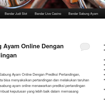
Bandar Judi Slot
Bandar Live Casino
Bandar Sabung Ayam
g Ayam Online Dengan
dingan
 Sabung Ayam Online Dengan Prediksi Pertandingan,
ita bisa menyaksikan pertandingan dan melakukan taruhan
m sabung ayam online menawarkan prediksi pertandingan
mbuat keputusan yang lebih baik dalam memasang