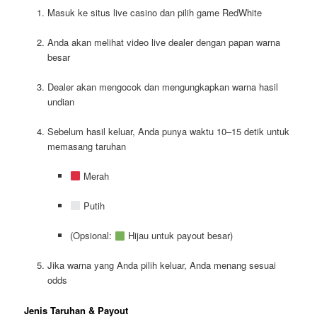
Masuk ke situs live casino dan pilih game RedWhite
Anda akan melihat video live dealer dengan papan warna
besar
Dealer akan mengocok dan mengungkapkan warna hasil
undian
Sebelum hasil keluar, Anda punya waktu 10–15 detik untuk
memasang taruhan
Merah
Putih
(Opsional:
Hijau untuk payout besar)
Jika warna yang Anda pilih keluar, Anda menang sesuai
odds
Jenis Taruhan & Payout