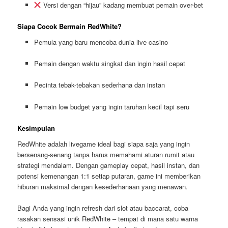
Versi dengan “hijau” kadang membuat pemain over-bet
Siapa Cocok Bermain RedWhite?
Pemula yang baru mencoba dunia live casino
Pemain dengan waktu singkat dan ingin hasil cepat
Pecinta tebak-tebakan sederhana dan instan
Pemain low budget yang ingin taruhan kecil tapi seru
Kesimpulan
RedWhite adalah livegame ideal bagi siapa saja yang ingin
bersenang-senang tanpa harus memahami aturan rumit atau
strategi mendalam. Dengan gameplay cepat, hasil instan, dan
potensi kemenangan 1:1 setiap putaran, game ini memberikan
hiburan maksimal dengan kesederhanaan yang menawan.
Bagi Anda yang ingin refresh dari slot atau baccarat, coba
rasakan sensasi unik RedWhite – tempat di mana satu warna