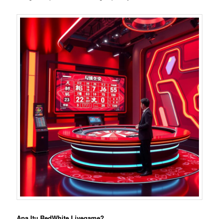
Apa Itu RedWhite Livegame?