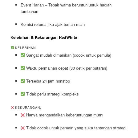
Event Harian – Tebak warna beruntun untuk hadiah
tambahan
Komisi referral jika ajak teman main
Kelebihan & Kekurangan RedWhite
KELEBIHAN:
Sangat mudah dimainkan (cocok untuk pemula)
Waktu permainan cepat (30 detik per putaran)
Tersedia 24 jam nonstop
Tidak perlu strategi kompleks
KEKURANGAN:
Hanya mengandalkan keberuntungan murni
Tidak cocok untuk pemain yang suka tantangan strategi