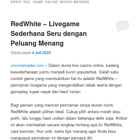
ARSIP TAG:
GAME ONLINE MUDAH MENANG
RedWhite – Livegame
Sederhana Seru dengan
Peluang Menang
Ditulis pada
4 Juli 2025
Joomlareader.com
– Dalam dunia live casino online, kadang
kesederhanaan justru menjadi kunci popularitas. Salah satu
contoh game yang membuktikan hal itu adalah RedWhite –
permainan livegame yang mengandalkan tebak warna dengan
gameplay super cepat dan hasil instan.
Bagi pemain yang mencari permainan tanpa aturan rumit,
RedWhite adalah pilihan ideal. Cukup pilih antara merah atau
putih, lalu tunggu hasil undian dalam beberapa detik saja. Artikel
ini akan membahas secara lengkap tentang apa itu RedWhite,
cara bermain, fitur unik, serta tips menang agar Anda bisa
menguasai permainan ini dengan percaya diri.