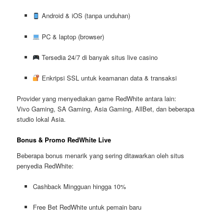
Android & iOS (tanpa unduhan)
PC & laptop (browser)
Tersedia 24/7 di banyak situs live casino
Enkripsi SSL untuk keamanan data & transaksi
Provider yang menyediakan game RedWhite antara lain:
Vivo Gaming, SA Gaming, Asia Gaming, AllBet, dan beberapa
studio lokal Asia.
Bonus & Promo RedWhite Live
Beberapa bonus menarik yang sering ditawarkan oleh situs
penyedia RedWhite:
Cashback Mingguan hingga 10%
Free Bet RedWhite untuk pemain baru