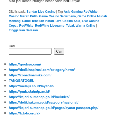
bisa jadi keberuntungan besar Anda berikutnya!
Ditulis pada
Bandar Live Casino
|
Tag
Asia Gaming RedWhite
,
Casino Merah Putih
,
Game Casino Sederhana
,
Game Online Mudah
Menang
,
Game Tebakan Instan
,
Live Casino Asia
,
Live Casino
Cepat
,
RedWhite
,
RedWhite Livegame
,
Tebak Warna Online
|
Tinggalkan Balasan
Cari
Cari
https://goohso.com/
https://detikinspirasi.com/category/news/
https://zonadinamika.com/
TANGGATOGEL
https://melaju.co.id/layanan/
https://pmb.stahntp.ac.id/
https://kejari-sumenep.go.id/includes/
https://delikhukum.co.id/category/nasional/
https://kejari-sumenep.go.id/pages/syarat-passport.php/
https://lxtoto.org/a>