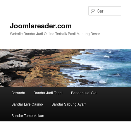
Langsung
Langsung
ke
ke
Cari
konten
konten
utama
sekunder
Joomlareader.com
Website Bandar Judi Online Terbaik Pasti Menang Besar
Menu
Beranda
Bandar Judi Togel
Bandar Judi Slot
utama
Bandar Live Casino
Bandar Sabung Ayam
Bandar Tembak Ikan