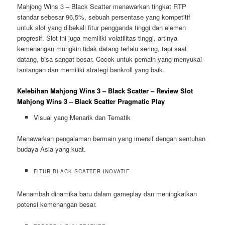
Mahjong Wins 3 – Black Scatter menawarkan tingkat RTP
standar sebesar 96,5%, sebuah persentase yang kompetitif
untuk slot yang dibekali fitur pengganda tinggi dan elemen
progresif. Slot ini juga memiliki volatilitas tinggi, artinya
kemenangan mungkin tidak datang terlalu sering, tapi saat
datang, bisa sangat besar. Cocok untuk pemain yang menyukai
tantangan dan memiliki strategi bankroll yang baik.
Kelebihan Mahjong Wins 3 – Black Scatter – Review Slot
Mahjong Wins 3 – Black Scatter Pragmatic Play
Visual yang Menarik dan Tematik
Menawarkan pengalaman bermain yang imersif dengan sentuhan
budaya Asia yang kuat.
FITUR BLACK SCATTER INOVATIF
Menambah dinamika baru dalam gameplay dan meningkatkan
potensi kemenangan besar.