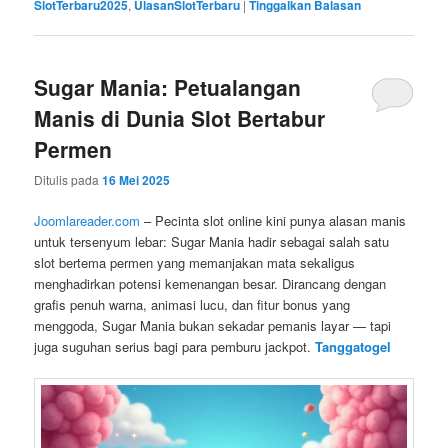
SlotTerbaru2025
,
UlasanSlotTerbaru
|
Tinggalkan Balasan
Sugar Mania: Petualangan
Manis di Dunia Slot Bertabur
Permen
Ditulis pada
16 Mei 2025
Joomlareader.com
– Pecinta slot online kini punya alasan manis
untuk tersenyum lebar: Sugar Mania hadir sebagai salah satu
slot bertema permen yang memanjakan mata sekaligus
menghadirkan potensi kemenangan besar. Dirancang dengan
grafis penuh warna, animasi lucu, dan fitur bonus yang
menggoda, Sugar Mania bukan sekadar pemanis layar — tapi
juga suguhan serius bagi para pemburu jackpot.
Tanggatogel