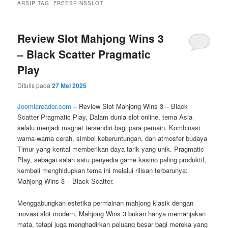
ARSIP TAG:
FREESPINSSLOT
Review Slot Mahjong Wins 3
– Black Scatter Pragmatic
Play
Ditulis pada
27 Mei 2025
Joomlareader.com
– Review Slot Mahjong Wins 3 – Black
Scatter Pragmatic Play, Dalam dunia slot online, tema Asia
selalu menjadi magnet tersendiri bagi para pemain. Kombinasi
warna-warna cerah, simbol keberuntungan, dan atmosfer budaya
Timur yang kental memberikan daya tarik yang unik. Pragmatic
Play, sebagai salah satu penyedia game kasino paling produktif,
kembali menghidupkan tema ini melalui rilisan terbarunya:
Mahjong Wins 3 – Black Scatter.
Menggabungkan estetika permainan mahjong klasik dengan
inovasi slot modern, Mahjong Wins 3 bukan hanya memanjakan
mata, tetapi juga menghadirkan peluang besar bagi mereka yang