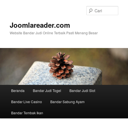
Langsung
Langsung
ke
ke
Cari
konten
konten
utama
sekunder
Joomlareader.com
Website Bandar Judi Online Terbaik Pasti Menang Besar
Menu
Beranda
Bandar Judi Togel
Bandar Judi Slot
utama
Bandar Live Casino
Bandar Sabung Ayam
Bandar Tembak Ikan