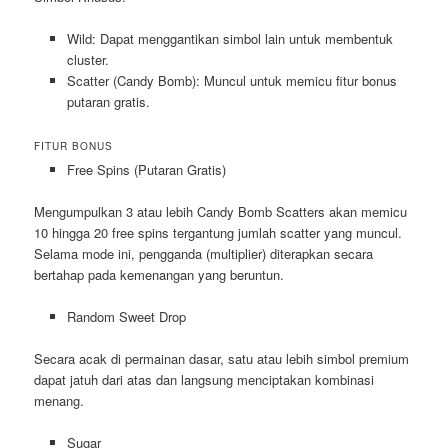
Wild: Dapat menggantikan simbol lain untuk membentuk
cluster.
Scatter (Candy Bomb): Muncul untuk memicu fitur bonus
putaran gratis.
FITUR BONUS
Free Spins (Putaran Gratis)
Mengumpulkan 3 atau lebih Candy Bomb Scatters akan memicu
10 hingga 20 free spins tergantung jumlah scatter yang muncul.
Selama mode ini, pengganda (multiplier) diterapkan secara
bertahap pada kemenangan yang beruntun.
Random Sweet Drop
Secara acak di permainan dasar, satu atau lebih simbol premium
dapat jatuh dari atas dan langsung menciptakan kombinasi
menang.
Sugar