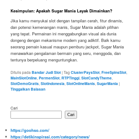
Kesimpulan: Apakah Sugar Mania Layak Dimainkan?
Jika kamu menyukai slot dengan tampilan cerah, fitur dinamis,
dan potensi kemenangan manis, Sugar Mania adalah pilihan
yang tepat. Permainan ini menggabungkan visual ala dunia
dongeng dengan mekanisme modern yang adiktif. Baik kamu
seorang pemain kasual maupun pemburu jackpot, Sugar Mania
menawarkan pengalaman bermain yang seru, menggoda, dan
tentunya berpeluang menguntungkan.
Ditulis pada
Bandar Judi Slot
|
Tag
ClusterPaysSlot
,
FreeSpinsSlot
,
MainSlotOnline
,
PermenSlot
,
RTPTinggi
,
SlotCandyTheme
,
SlotDemoGratis
,
SlotIndonesia
,
SlotOnlineManis
,
SugarMania
|
Tinggalkan Balasan
Cari
Cari
https://goohso.com/
https://detikinspirasi.com/category/news/