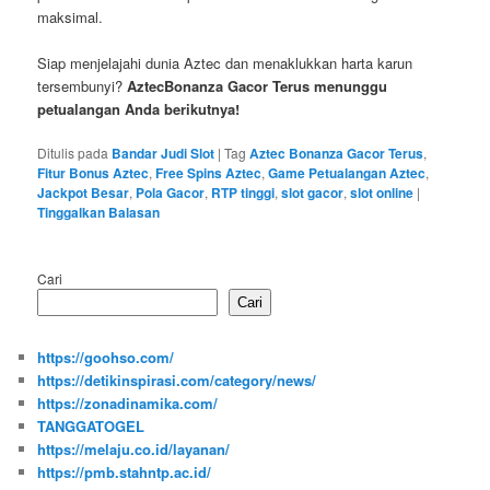
maksimal.
Siap menjelajahi dunia Aztec dan menaklukkan harta karun
tersembunyi?
AztecBonanza Gacor Terus menunggu
petualangan Anda berikutnya!
Ditulis pada
Bandar Judi Slot
|
Tag
Aztec Bonanza Gacor Terus
,
Fitur Bonus Aztec
,
Free Spins Aztec
,
Game Petualangan Aztec
,
Jackpot Besar
,
Pola Gacor
,
RTP tinggi
,
slot gacor
,
slot online
|
Tinggalkan Balasan
Cari
Cari
https://goohso.com/
https://detikinspirasi.com/category/news/
https://zonadinamika.com/
TANGGATOGEL
https://melaju.co.id/layanan/
https://pmb.stahntp.ac.id/