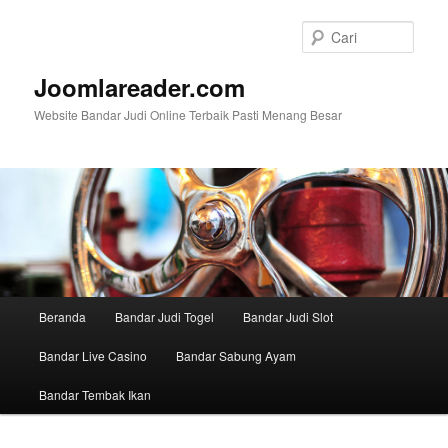
Langsung
Langsung
ke
ke
Cari
konten
konten
utama
sekunder
Joomlareader.com
Website Bandar Judi Online Terbaik Pasti Menang Besar
Menu
Beranda
Bandar Judi Togel
Bandar Judi Slot
utama
Bandar Live Casino
Bandar Sabung Ayam
Bandar Tembak Ikan