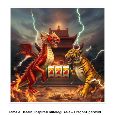
Tema & Desain: Inspirasi Mitologi Asia – DragonTigerWild