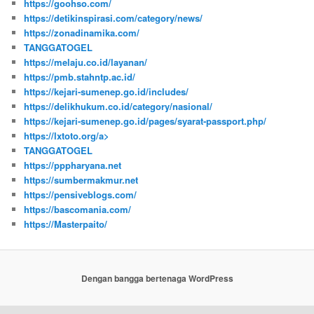
https://goohso.com/
https://detikinspirasi.com/category/news/
https://zonadinamika.com/
TANGGATOGEL
https://melaju.co.id/layanan/
https://pmb.stahntp.ac.id/
https://kejari-sumenep.go.id/includes/
https://delikhukum.co.id/category/nasional/
https://kejari-sumenep.go.id/pages/syarat-passport.php/
https://lxtoto.org/a>
TANGGATOGEL
https://pppharyana.net
https://sumbermakmur.net
https://pensiveblogs.com/
https://bascomania.com/
https://Masterpaito/
Dengan bangga bertenaga WordPress