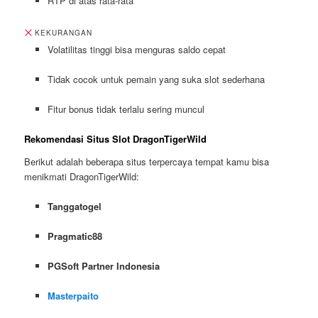
RTP di atas rata-rata
KEKURANGAN
Volatilitas tinggi bisa menguras saldo cepat
Tidak cocok untuk pemain yang suka slot sederhana
Fitur bonus tidak terlalu sering muncul
Rekomendasi Situs Slot DragonTigerWild
Berikut adalah beberapa situs terpercaya tempat kamu bisa
menikmati DragonTigerWild:
Tanggatogel
Pragmatic88
PGSoft Partner Indonesia
Masterpaito