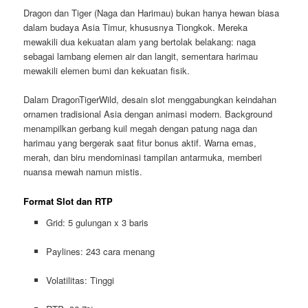
Dragon dan Tiger (Naga dan Harimau) bukan hanya hewan biasa
dalam budaya Asia Timur, khususnya Tiongkok. Mereka
mewakili dua kekuatan alam yang bertolak belakang: naga
sebagai lambang elemen air dan langit, sementara harimau
mewakili elemen bumi dan kekuatan fisik.
Dalam DragonTigerWild, desain slot menggabungkan keindahan
ornamen tradisional Asia dengan animasi modern. Background
menampilkan gerbang kuil megah dengan patung naga dan
harimau yang bergerak saat fitur bonus aktif. Warna emas,
merah, dan biru mendominasi tampilan antarmuka, memberi
nuansa mewah namun mistis.
Format Slot dan RTP
Grid: 5 gulungan x 3 baris
Paylines: 243 cara menang
Volatilitas: Tinggi