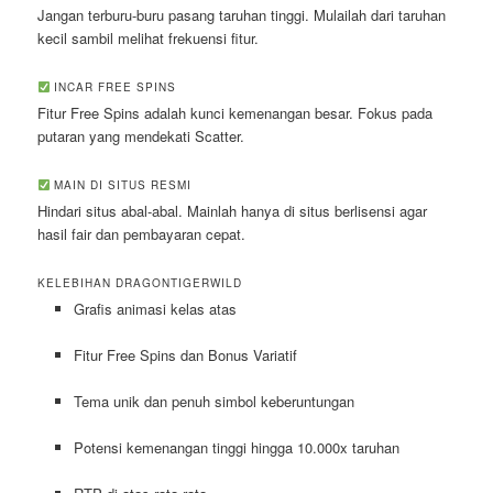
Jangan terburu-buru pasang taruhan tinggi. Mulailah dari taruhan
kecil sambil melihat frekuensi fitur.
INCAR FREE SPINS
Fitur Free Spins adalah kunci kemenangan besar. Fokus pada
putaran yang mendekati Scatter.
MAIN DI SITUS RESMI
Hindari situs abal-abal. Mainlah hanya di situs berlisensi agar
hasil fair dan pembayaran cepat.
KELEBIHAN DRAGONTIGERWILD
Grafis animasi kelas atas
Fitur Free Spins dan Bonus Variatif
Tema unik dan penuh simbol keberuntungan
Potensi kemenangan tinggi hingga 10.000x taruhan