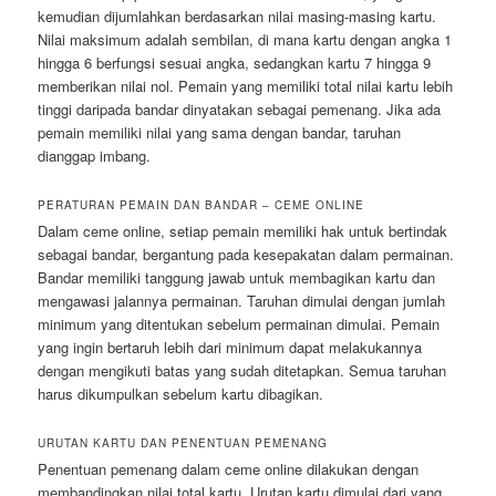
kemudian dijumlahkan berdasarkan nilai masing-masing kartu.
Nilai maksimum adalah sembilan, di mana kartu dengan angka 1
hingga 6 berfungsi sesuai angka, sedangkan kartu 7 hingga 9
memberikan nilai nol. Pemain yang memiliki total nilai kartu lebih
tinggi daripada bandar dinyatakan sebagai pemenang. Jika ada
pemain memiliki nilai yang sama dengan bandar, taruhan
dianggap imbang.
PERATURAN PEMAIN DAN BANDAR – CEME ONLINE
Dalam ceme online, setiap pemain memiliki hak untuk bertindak
sebagai bandar, bergantung pada kesepakatan dalam permainan.
Bandar memiliki tanggung jawab untuk membagikan kartu dan
mengawasi jalannya permainan. Taruhan dimulai dengan jumlah
minimum yang ditentukan sebelum permainan dimulai. Pemain
yang ingin bertaruh lebih dari minimum dapat melakukannya
dengan mengikuti batas yang sudah ditetapkan. Semua taruhan
harus dikumpulkan sebelum kartu dibagikan.
URUTAN KARTU DAN PENENTUAN PEMENANG
Penentuan pemenang dalam ceme online dilakukan dengan
membandingkan nilai total kartu. Urutan kartu dimulai dari yang