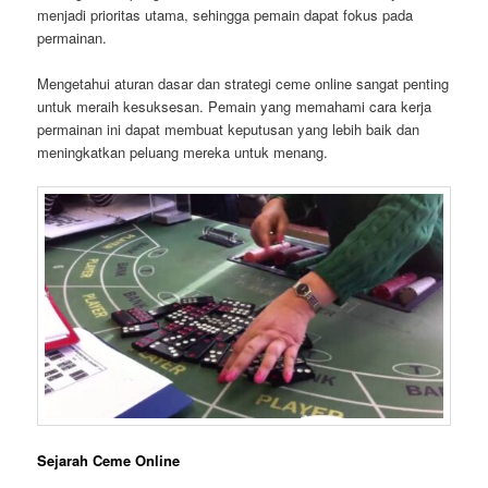
menjadi prioritas utama, sehingga pemain dapat fokus pada
permainan.
Mengetahui aturan dasar dan strategi ceme online sangat penting
untuk meraih kesuksesan. Pemain yang memahami cara kerja
permainan ini dapat membuat keputusan yang lebih baik dan
meningkatkan peluang mereka untuk menang.
Sejarah Ceme Online