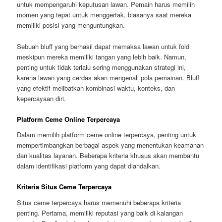
untuk mempengaruhi keputusan lawan. Pemain harus memilih
momen yang tepat untuk menggertak, biasanya saat mereka
memiliki posisi yang menguntungkan.
Sebuah bluff yang berhasil dapat memaksa lawan untuk fold
meskipun mereka memiliki tangan yang lebih baik. Namun,
penting untuk tidak terlalu sering menggunakan strategi ini,
karena lawan yang cerdas akan mengenali pola pemainan. Bluff
yang efektif melibatkan kombinasi waktu, konteks, dan
kepercayaan diri.
Platform Ceme Online Terpercaya
Dalam memilih platform ceme online terpercaya, penting untuk
mempertimbangkan berbagai aspek yang menentukan keamanan
dan kualitas layanan. Beberapa kriteria khusus akan membantu
dalam identifikasi platform yang dapat diandalkan.
Kriteria Situs Ceme Terpercaya
Situs ceme terpercaya harus memenuhi beberapa kriteria
penting. Pertama, memiliki reputasi yang baik di kalangan