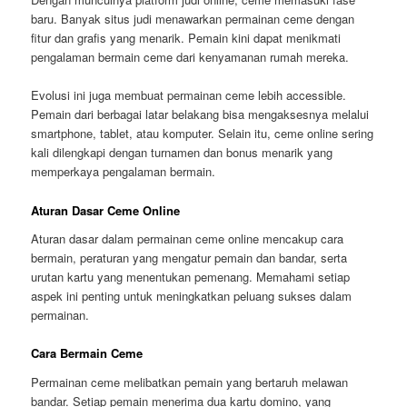
baru. Banyak situs judi menawarkan permainan ceme dengan
fitur dan grafis yang menarik. Pemain kini dapat menikmati
pengalaman bermain ceme dari kenyamanan rumah mereka.
Evolusi ini juga membuat permainan ceme lebih accessible.
Pemain dari berbagai latar belakang bisa mengaksesnya melalui
smartphone, tablet, atau komputer. Selain itu, ceme online sering
kali dilengkapi dengan turnamen dan bonus menarik yang
memperkaya pengalaman bermain.
Aturan Dasar Ceme Online
Aturan dasar dalam permainan ceme online mencakup cara
bermain, peraturan yang mengatur pemain dan bandar, serta
urutan kartu yang menentukan pemenang. Memahami setiap
aspek ini penting untuk meningkatkan peluang sukses dalam
permainan.
Cara Bermain Ceme
Permainan ceme melibatkan pemain yang bertaruh melawan
bandar. Setiap pemain menerima dua kartu domino, yang