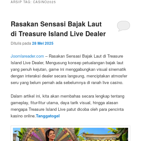
ARSIP TAG:
CASINO2025
Rasakan Sensasi Bajak Laut
di Treasure Island Live Dealer
Ditulis pada
28 Mei 2025
Joomlareader.com
– Rasakan Sensasi Bajak Laut di Treasure
Island Live Dealer, Mengusung konsep petualangan bajak laut
yang penuh kejutan, game ini menggabungkan visual sinematik
dengan interaksi dealer secara langsung, menciptakan atmosfer
seru yang belum pernah ada sebelumnya di ranah live casino.
Dalam artikel ini, kita akan membahas secara lengkap tentang
gameplay, fitur-fitur utama, daya tarik visual, hingga alasan
mengapa Treasure Island Live patut dicoba oleh para pencinta
kasino online.
Tanggatogel