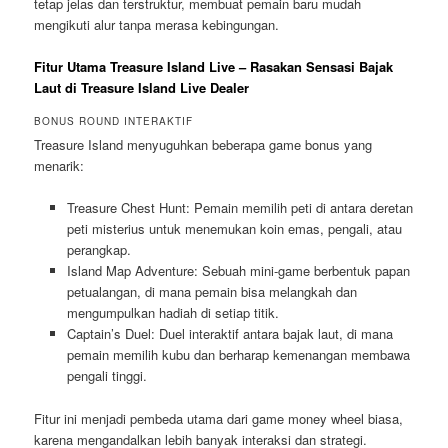
tetap jelas dan terstruktur, membuat pemain baru mudah
mengikuti alur tanpa merasa kebingungan.
Fitur Utama Treasure Island Live – Rasakan Sensasi Bajak
Laut di Treasure Island Live Dealer
BONUS ROUND INTERAKTIF
Treasure Island menyuguhkan beberapa game bonus yang
menarik:
Treasure Chest Hunt: Pemain memilih peti di antara deretan
peti misterius untuk menemukan koin emas, pengali, atau
perangkap.
Island Map Adventure: Sebuah mini-game berbentuk papan
petualangan, di mana pemain bisa melangkah dan
mengumpulkan hadiah di setiap titik.
Captain’s Duel: Duel interaktif antara bajak laut, di mana
pemain memilih kubu dan berharap kemenangan membawa
pengali tinggi.
Fitur ini menjadi pembeda utama dari game money wheel biasa,
karena mengandalkan lebih banyak interaksi dan strategi.