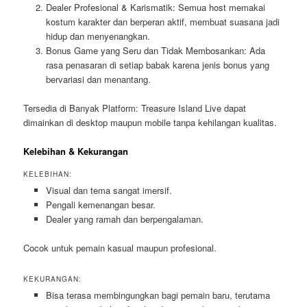
Dealer Profesional & Karismatik: Semua host memakai
kostum karakter dan berperan aktif, membuat suasana jadi
hidup dan menyenangkan.
Bonus Game yang Seru dan Tidak Membosankan: Ada
rasa penasaran di setiap babak karena jenis bonus yang
bervariasi dan menantang.
Tersedia di Banyak Platform: Treasure Island Live dapat
dimainkan di desktop maupun mobile tanpa kehilangan kualitas.
Kelebihan & Kekurangan
KELEBIHAN:
Visual dan tema sangat imersif.
Pengali kemenangan besar.
Dealer yang ramah dan berpengalaman.
Cocok untuk pemain kasual maupun profesional.
KEKURANGAN:
Bisa terasa membingungkan bagi pemain baru, terutama