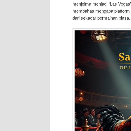
menjelma menjadi “Las Vegas”-
membahas mengapa platform ini
dari sekadar permainan biasa.