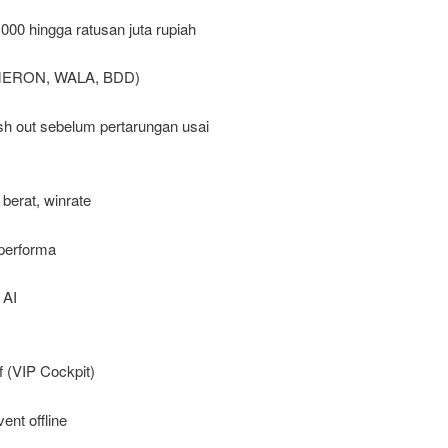
000 hingga ratusan juta rupiah
 (MERON, WALA, BDD)
ash out sebelum pertarungan usai
 berat, winrate
performa
 AI
 (VIP Cockpit)
nt offline