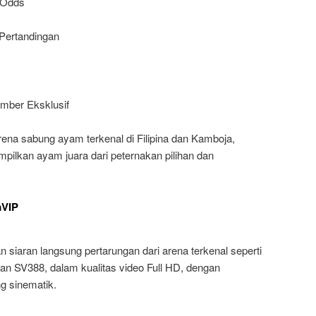
-Odds
 Pertandingan
mber Eksklusif
ena sabung ayam terkenal di Filipina dan Kamboja,
lkan ayam juara dari peternakan pilihan dan
mVIP
aran langsung pertarungan dari arena terkenal seperti
an SV388, dalam kualitas video Full HD, dengan
g sinematik.