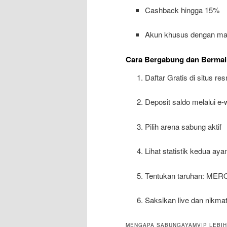
Cashback hingga 15%
Akun khusus dengan man
Cara Bergabung dan Berma
Daftar Gratis di situs re
Deposit saldo melalui e-w
Pilih arena sabung aktif
Lihat statistik kedua ay
Tentukan taruhan: MER
Saksikan live dan nikmat
MENGAPA SABUNGAYAMVIP LEBIH 