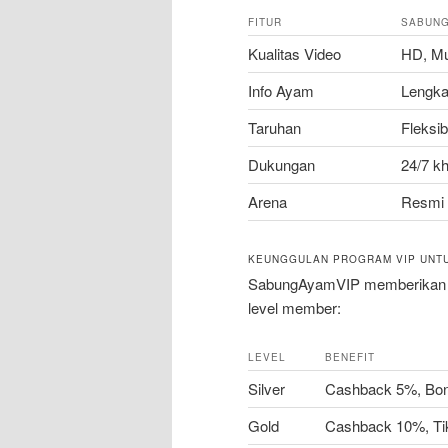
FITUR
SABUNG
Kualitas Video
HD, Mu
Info Ayam
Lengka
Taruhan
Fleksib
Dukungan
24/7 k
Arena
Resmi &
KEUNGGULAN PROGRAM VIP UNTU
SabungAyamVIP memberikan p
level member:
LEVEL
BENEFIT
Silver
Cashback 5%, Bon
Gold
Cashback 10%, Tik