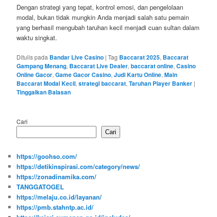
Dengan strategi yang tepat, kontrol emosi, dan pengelolaan
modal, bukan tidak mungkin Anda menjadi salah satu pemain
yang berhasil mengubah taruhan kecil menjadi cuan sultan dalam
waktu singkat.
Ditulis pada
Bandar Live Casino
|
Tag
Baccarat 2025
,
Baccarat
Gampang Menang
,
Baccarat Live Dealer
,
baccarat online
,
Casino
Online Gacor
,
Game Gacor Casino
,
Judi Kartu Online
,
Main
Baccarat Modal Kecil
,
strategi baccarat
,
Taruhan Player Banker
|
Tinggalkan Balasan
Cari
Cari
https://goohso.com/
https://detikinspirasi.com/category/news/
https://zonadinamika.com/
TANGGATOGEL
https://melaju.co.id/layanan/
https://pmb.stahntp.ac.id/