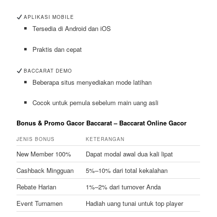
APLIKASI MOBILE
Tersedia di Android dan iOS
Praktis dan cepat
BACCARAT DEMO
Beberapa situs menyediakan mode latihan
Cocok untuk pemula sebelum main uang asli
Bonus & Promo Gacor Baccarat – Baccarat Online Gacor
JENIS BONUS
KETERANGAN
New Member 100%
Dapat modal awal dua kali lipat
Cashback Mingguan
5%–10% dari total kekalahan
Rebate Harian
1%–2% dari turnover Anda
Event Turnamen
Hadiah uang tunai untuk top player