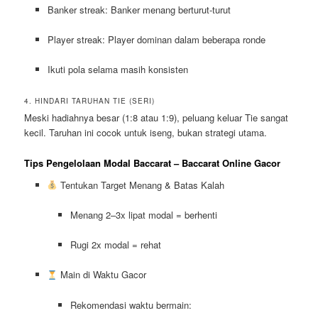
Banker streak: Banker menang berturut-turut
Player streak: Player dominan dalam beberapa ronde
Ikuti pola selama masih konsisten
4. HINDARI TARUHAN TIE (SERI)
Meski hadiahnya besar (1:8 atau 1:9), peluang keluar Tie sangat
kecil. Taruhan ini cocok untuk iseng, bukan strategi utama.
Tips Pengelolaan Modal Baccarat – Baccarat Online Gacor
Tentukan Target Menang & Batas Kalah
Menang 2–3x lipat modal = berhenti
Rugi 2x modal = rehat
Main di Waktu Gacor
Rekomendasi waktu bermain: