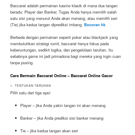
Baccarat adalah permainan kasino klasik di mana dua tangan
beradu: Player dan Banker. Tugas Anda hanya memilih salah
satu sisi yang menurut Anda akan menang, atau memilih seri
(Tie) jika kedua tangan diprediksi imbang.
Bocoran hk
Berbeda dengan permainan seperti poker atau blackjack yang
membutuhkan strategi rumit, baccarat hanya fokus pada
keberuntungan, sedikit logika, dan pengelolaan taruhan. Itu
sebabnya game ini jadi primadona bagi mereka yang ingin cuan
tanpa pusing.
Cara Bermain Baccarat Online – Baccarat Online Gacor
1. TENTUKAN TARUHAN
Pilih satu dari tiga opsi:
Player – jika Anda yakin tangan ini akan menang
Banker – jika Anda prediksi sisi banker menang
Tie – jika kedua tangan akan seri