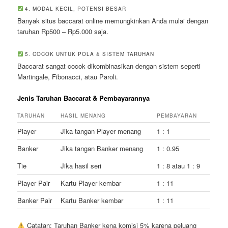
4. MODAL KECIL, POTENSI BESAR
Banyak situs baccarat online memungkinkan Anda mulai dengan
taruhan Rp500 – Rp5.000 saja.
5. COCOK UNTUK POLA & SISTEM TARUHAN
Baccarat sangat cocok dikombinasikan dengan sistem seperti
Martingale, Fibonacci, atau Paroli.
Jenis Taruhan Baccarat & Pembayarannya
TARUHAN
HASIL MENANG
PEMBAYARAN
Player
Jika tangan Player menang
1 : 1
Banker
Jika tangan Banker menang
1 : 0.95
Tie
Jika hasil seri
1 : 8 atau 1 : 9
Player Pair
Kartu Player kembar
1 : 11
Banker Pair
Kartu Banker kembar
1 : 11
Catatan: Taruhan Banker kena komisi 5% karena peluang