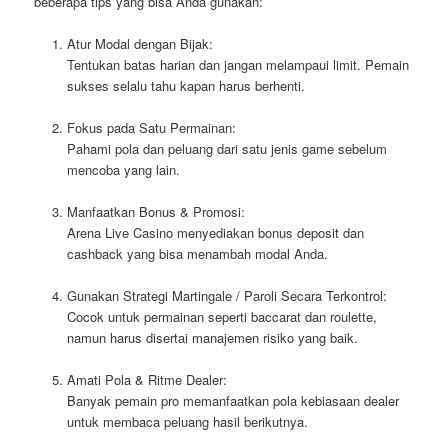
beberapa tips yang bisa Anda gunakan:
Atur Modal dengan Bijak:
Tentukan batas harian dan jangan melampaui limit. Pemain
sukses selalu tahu kapan harus berhenti.
Fokus pada Satu Permainan:
Pahami pola dan peluang dari satu jenis game sebelum
mencoba yang lain.
Manfaatkan Bonus & Promosi:
Arena Live Casino menyediakan bonus deposit dan
cashback yang bisa menambah modal Anda.
Gunakan Strategi Martingale / Paroli Secara Terkontrol:
Cocok untuk permainan seperti baccarat dan roulette,
namun harus disertai manajemen risiko yang baik.
Amati Pola & Ritme Dealer:
Banyak pemain pro memanfaatkan pola kebiasaan dealer
untuk membaca peluang hasil berikutnya.