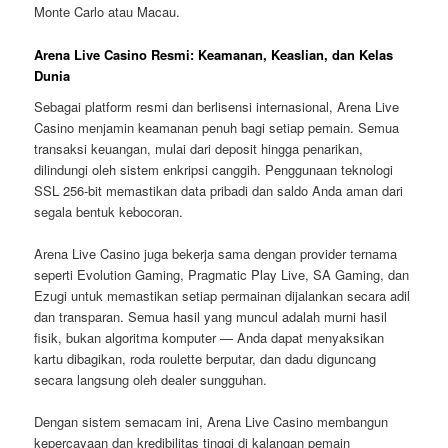
Monte Carlo atau Macau.
Arena Live Casino Resmi: Keamanan, Keaslian, dan Kelas
Dunia
Sebagai platform resmi dan berlisensi internasional, Arena Live
Casino menjamin keamanan penuh bagi setiap pemain. Semua
transaksi keuangan, mulai dari deposit hingga penarikan,
dilindungi oleh sistem enkripsi canggih. Penggunaan teknologi
SSL 256-bit memastikan data pribadi dan saldo Anda aman dari
segala bentuk kebocoran.
Arena Live Casino juga bekerja sama dengan provider ternama
seperti Evolution Gaming, Pragmatic Play Live, SA Gaming, dan
Ezugi untuk memastikan setiap permainan dijalankan secara adil
dan transparan. Semua hasil yang muncul adalah murni hasil
fisik, bukan algoritma komputer — Anda dapat menyaksikan
kartu dibagikan, roda roulette berputar, dan dadu diguncang
secara langsung oleh dealer sungguhan.
Dengan sistem semacam ini, Arena Live Casino membangun
kepercayaan dan kredibilitas tinggi di kalangan pemain