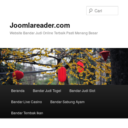
Langsung
Langsung
ke
ke
Cari
konten
konten
utama
sekunder
Joomlareader.com
Website Bandar Judi Online Terbaik Pasti Menang Besar
Menu
Beranda
Bandar Judi Togel
Bandar Judi Slot
utama
Bandar Live Casino
Bandar Sabung Ayam
Bandar Tembak Ikan