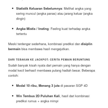
Statistik Keluaran Sebelumnya
: Melihat angka yang
sering muncul (angka panas) atau jarang keluar (angka
dingin)
Angka Mistis / Insting
: Feeling kuat terhadap angka
tertentu
Meski terdengar sederhana, kombinasi prediksi dan
disiplin
bermain
bisa membawa hasil mengejutkan.
DARI TEBAKAN KE JACKPOT: CERITA PEMAIN BERUNTUNG
Sudah banyak kisah nyata dari pemain yang hanya dengan
modal kecil berhasil membawa pulang hadiah besar. Beberapa
contoh:
Modal 10 ribu, Menang 3 juta
di pasaran SGP 4D
Win Tembus 2D Puluhan Kali
, hasil dari kombinasi
prediksi rumus + angka mimpi