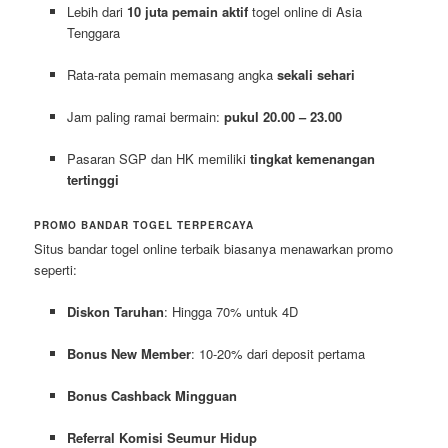
Lebih dari
10 juta pemain aktif
togel online di Asia
Tenggara
Rata-rata pemain memasang angka
sekali sehari
Jam paling ramai bermain:
pukul 20.00 – 23.00
Pasaran SGP dan HK memiliki
tingkat kemenangan
tertinggi
PROMO BANDAR TOGEL TERPERCAYA
Situs bandar togel online terbaik biasanya menawarkan promo
seperti:
Diskon Taruhan
: Hingga 70% untuk 4D
Bonus New Member
: 10-20% dari deposit pertama
Bonus Cashback Mingguan
Referral Komisi Seumur Hidup