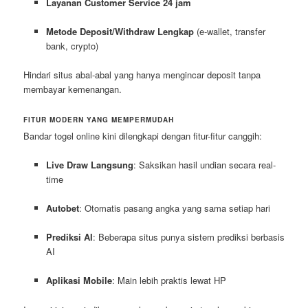
Layanan Customer Service 24 jam
Metode Deposit/Withdraw Lengkap
(e-wallet, transfer
bank, crypto)
Hindari situs abal-abal yang hanya mengincar deposit tanpa
membayar kemenangan.
FITUR MODERN YANG MEMPERMUDAH
Bandar togel online kini dilengkapi dengan fitur-fitur canggih:
Live Draw Langsung
: Saksikan hasil undian secara real-
time
Autobet
: Otomatis pasang angka yang sama setiap hari
Prediksi AI
: Beberapa situs punya sistem prediksi berbasis
AI
Aplikasi Mobile
: Main lebih praktis lewat HP