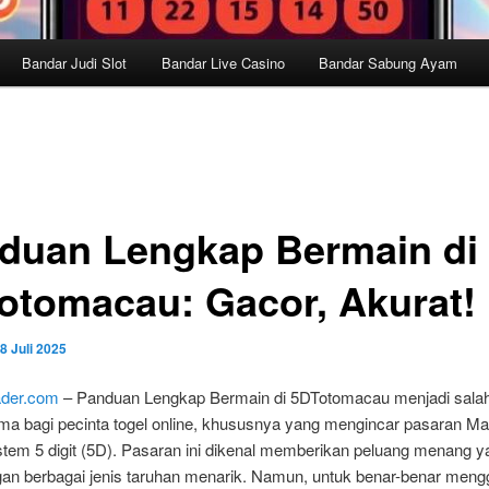
Bandar Judi Slot
Bandar Live Casino
Bandar Sabung Ayam
duan Lengkap Bermain di
otomacau: Gacor, Akurat!
8 Juli 2025
ader.com
– Panduan Lengkap Bermain di 5DTotomacau menjadi salah
tama bagi pecinta togel online, khususnya yang mengincar pasaran M
tem 5 digit (5D). Pasaran ini dikenal memberikan peluang menang ya
gan berbagai jenis taruhan menarik. Namun, untuk benar-benar mengg