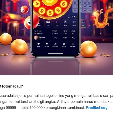
5DTotomacau?
au adalah jenis permainan togel online yang mengambil basis dari 
ngan format taruhan 5 digit angka. Artinya, pemain harus menebak a
gga 99999 — total 100.000 kemungkinan kombinasi.
Prediksi sdy