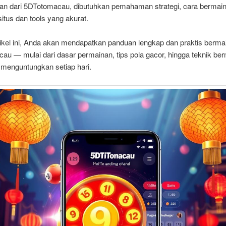
uan dari 5DTotomacau, dibutuhkan pemahaman strategi, cara bermain
itus dan tools yang akurat.
tikel ini, Anda akan mendapatkan panduan lengkap dan praktis berma
u — mulai dari dasar permainan, tips pola gacor, hingga teknik be
menguntungkan setiap hari.