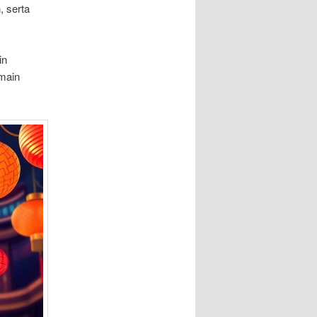
, serta
in
rmain