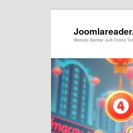
Langsung
ke
konten
Joomlareader
utama
Website Bandar Judi Online Te