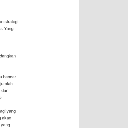
n strategi
r. Yang
edangkan
u bandar.
 jumlah
 dari
5.
Bagi yang
g akan
h yang