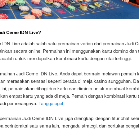
udi Ceme IDN Live?
 IDN Live adalah salah satu permainan varian dari permainan Judi
ainkan secara online. Permainan ini menggunakan kartu domino dan 
dalah untuk mendapatkan kombinasi kartu dengan nilai tertinggi.
mainan Judi Ceme IDN Live, Anda dapat bermain melawan pemain l
 dan merasakan sensasi seperti berada di meja kasino sungguhan. D
 ini, pemain akan dibagi dua kartu dan diminta untuk membuat kombi
an empat kartu yang ada di meja. Pemain dengan kombinasi kartu te
jadi pemenangnya.
Tanggatogel
, permainan Judi Ceme IDN Live juga dilengkapi dengan fitur chat seh
a berinteraksi satu sama lain, mengadu strategi, dan bertukar peng