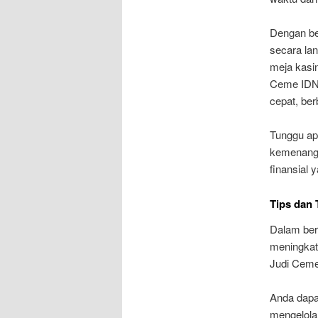
Dengan be
secara lan
meja kasin
Ceme IDN 
cepat, be
Tunggu ap
kemenanga
finansial
Tips dan 
Dalam ber
meningkat
Judi Ceme
Anda dapa
mengelola