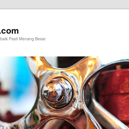
.com
rbaik Pasti Menang Besar