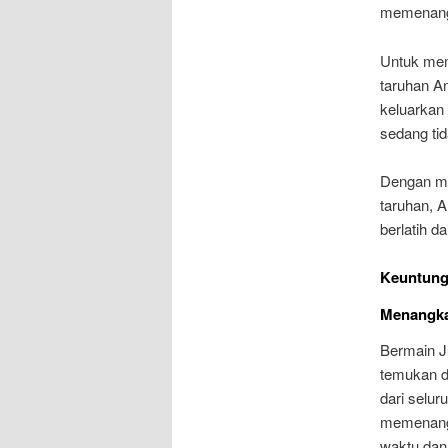
memenang
Untuk mem
taruhan A
keluarkan
sedang ti
Dengan me
taruhan, 
berlatih 
Keuntung
Menangka
Bermain J
temukan d
dari selu
memenangk
waktu dan