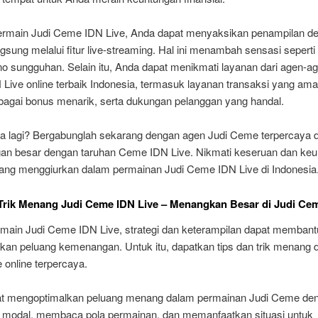
rmain Judi Ceme IDN Live, Anda dapat menyaksikan penampilan de
gsung melalui fitur live-streaming. Hal ini menambah sensasi seperti
o sungguhan. Selain itu, Anda dapat menikmati layanan dari agen-ag
Live online terbaik Indonesia, termasuk layanan transaksi yang am
rbagai bonus menarik, serta dukungan pelanggan yang handal.
a lagi? Bergabunglah sekarang dengan agen Judi Ceme terpercaya d
n besar dengan taruhan Ceme IDN Live. Nikmati keseruan dan keu
 yang menggiurkan dalam permainan Judi Ceme IDN Live di Indonesia
Trik Menang Judi Ceme IDN Live – Menangkan Besar di Judi Ce
main Judi Ceme IDN Live, strategi dan keterampilan dapat memban
kan peluang kemenangan. Untuk itu, dapatkan tips dan trik menang d
 online terpercaya.
t mengoptimalkan peluang menang dalam permainan Judi Ceme de
 modal, membaca pola permainan, dan memanfaatkan situasi untuk