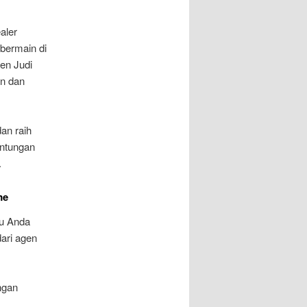
aler
 bermain di
en Judi
an dan
an raih
ntungan
.
me
tu Anda
ari agen
ngan