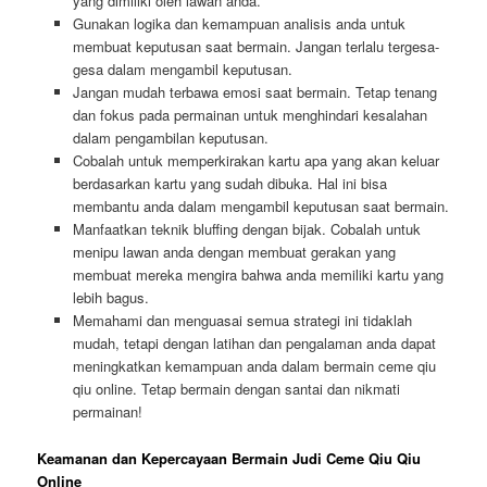
yang dimiliki oleh lawan anda.
Gunakan logika dan kemampuan analisis anda untuk
membuat keputusan saat bermain. Jangan terlalu tergesa-
gesa dalam mengambil keputusan.
Jangan mudah terbawa emosi saat bermain. Tetap tenang
dan fokus pada permainan untuk menghindari kesalahan
dalam pengambilan keputusan.
Cobalah untuk memperkirakan kartu apa yang akan keluar
berdasarkan kartu yang sudah dibuka. Hal ini bisa
membantu anda dalam mengambil keputusan saat bermain.
Manfaatkan teknik bluffing dengan bijak. Cobalah untuk
menipu lawan anda dengan membuat gerakan yang
membuat mereka mengira bahwa anda memiliki kartu yang
lebih bagus.
Memahami dan menguasai semua strategi ini tidaklah
mudah, tetapi dengan latihan dan pengalaman anda dapat
meningkatkan kemampuan anda dalam bermain ceme qiu
qiu online. Tetap bermain dengan santai dan nikmati
permainan!
Keamanan dan Kepercayaan Bermain Judi Ceme Qiu Qiu
Online