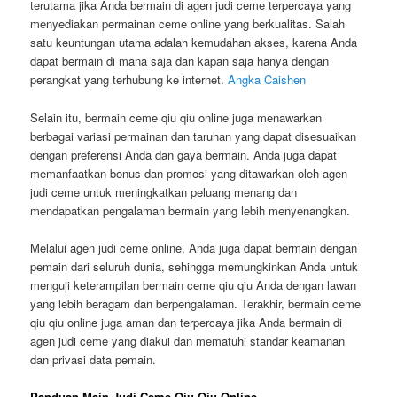
terutama jika Anda bermain di agen judi ceme terpercaya yang
menyediakan permainan ceme online yang berkualitas. Salah
satu keuntungan utama adalah kemudahan akses, karena Anda
dapat bermain di mana saja dan kapan saja hanya dengan
perangkat yang terhubung ke internet.
Angka Caishen
Selain itu, bermain ceme qiu qiu online juga menawarkan
berbagai variasi permainan dan taruhan yang dapat disesuaikan
dengan preferensi Anda dan gaya bermain. Anda juga dapat
memanfaatkan bonus dan promosi yang ditawarkan oleh agen
judi ceme untuk meningkatkan peluang menang dan
mendapatkan pengalaman bermain yang lebih menyenangkan.
Melalui agen judi ceme online, Anda juga dapat bermain dengan
pemain dari seluruh dunia, sehingga memungkinkan Anda untuk
menguji keterampilan bermain ceme qiu qiu Anda dengan lawan
yang lebih beragam dan berpengalaman. Terakhir, bermain ceme
qiu qiu online juga aman dan terpercaya jika Anda bermain di
agen judi ceme yang diakui dan mematuhi standar keamanan
dan privasi data pemain.
Panduan Main Judi Ceme Qiu Qiu Online