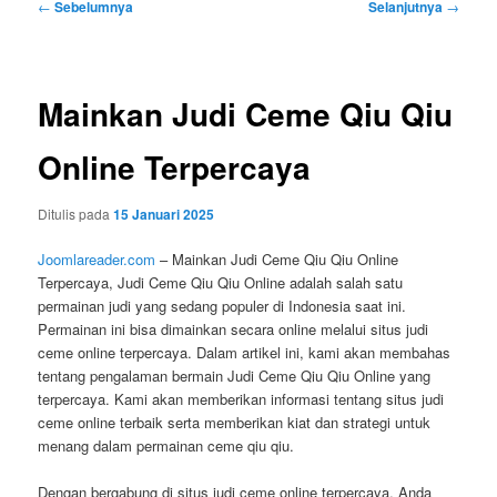
Navigasi
←
Sebelumnya
Selanjutnya
→
Tulisan
Mainkan Judi Ceme Qiu Qiu
Online Terpercaya
Ditulis pada
15 Januari 2025
Joomlareader.com
– Mainkan Judi Ceme Qiu Qiu Online
Terpercaya, Judi Ceme Qiu Qiu Online adalah salah satu
permainan judi yang sedang populer di Indonesia saat ini.
Permainan ini bisa dimainkan secara online melalui situs judi
ceme online terpercaya. Dalam artikel ini, kami akan membahas
tentang pengalaman bermain Judi Ceme Qiu Qiu Online yang
terpercaya. Kami akan memberikan informasi tentang situs judi
ceme online terbaik serta memberikan kiat dan strategi untuk
menang dalam permainan ceme qiu qiu.
Dengan bergabung di situs judi ceme online terpercaya, Anda