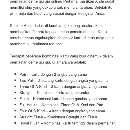
permainan ceme qiu qiu online. Pertama, pastikan Anda sudah
memiliki chip yang cukup untuk memulai taruhan. Setelah itu,
pilih meja dan kursi yang sesuai dengan keinginan Anda.
Setelah Anda duduk di kursi yang kosong, dealer akan
membagikan 2 kartu kepada setiap pemain di meja. Kartu
tersebut harus digabungkan dengan 2 kartu di atas meja untuk
membentuk kombinasi tertinggi.
Terdapat beberapa kombinasi kartu yang bisa dibentuk dalam
permainan ceme qiu qiu, di antaranya adalah:
Pair – Kartu dengan 2 angka yang sama
Two Pair – 2 pasang kartu dengan angka yang sama
Three Of A Kind – 3 kartu dengan angka yang sama
Straight – Kombinasi kartu yang berurutan
Flush – Kombinasi kartu dengan gambar yang sama
Full House – Kombinasi Three Of A Kind dan Pair
Four Of A Kind – 4 kartu dengan angka yang sama
Straight Flush – Kombinasi Straight dan Flush
Royal Flush – Kombinasi kartu tertinggi dalam permainan