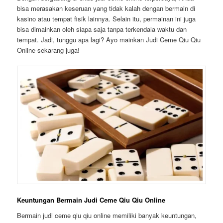
bisa merasakan keseruan yang tidak kalah dengan bermain di
kasino atau tempat fisik lainnya. Selain itu, permainan ini juga
bisa dimainkan oleh siapa saja tanpa terkendala waktu dan
tempat. Jadi, tunggu apa lagi? Ayo mainkan Judi Ceme Qiu Qiu
Online sekarang juga!
Keuntungan Bermain Judi Ceme Qiu Qiu Online
Bermain judi ceme qiu qiu online memiliki banyak keuntungan,