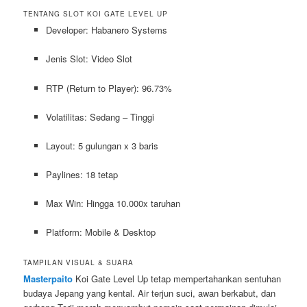
TENTANG SLOT KOI GATE LEVEL UP
Developer: Habanero Systems
Jenis Slot: Video Slot
RTP (Return to Player): 96.73%
Volatilitas: Sedang – Tinggi
Layout: 5 gulungan x 3 baris
Paylines: 18 tetap
Max Win: Hingga 10.000x taruhan
Platform: Mobile & Desktop
TAMPILAN VISUAL & SUARA
Masterpaito
Koi Gate Level Up tetap mempertahankan sentuhan
budaya Jepang yang kental. Air terjun suci, awan berkabut, dan