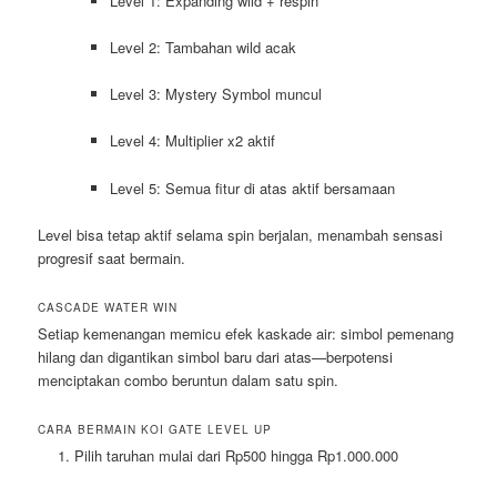
Level 1: Expanding wild + respin
Level 2: Tambahan wild acak
Level 3: Mystery Symbol muncul
Level 4: Multiplier x2 aktif
Level 5: Semua fitur di atas aktif bersamaan
Level bisa tetap aktif selama spin berjalan, menambah sensasi
progresif saat bermain.
CASCADE WATER WIN
Setiap kemenangan memicu efek kaskade air: simbol pemenang
hilang dan digantikan simbol baru dari atas—berpotensi
menciptakan combo beruntun dalam satu spin.
CARA BERMAIN KOI GATE LEVEL UP
Pilih taruhan mulai dari Rp500 hingga Rp1.000.000