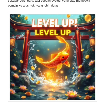
sekadar versi baru, tapi sebuah evolusi yang siap membawa
pemain ke arus hoki yang lebih deras.