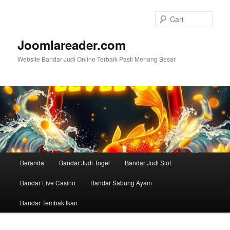
Langsung
ke
Cari
konten
utama
Joomlareader.com
Website Bandar Judi Online Terbaik Pasti Menang Besar
Menu
Beranda
Bandar Judi Togel
Bandar Judi Slot
utama
Bandar Live Casino
Bandar Sabung Ayam
Bandar Tembak Ikan