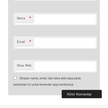
*
Nama
*
Email
Situs Web
Simpan nama, email, dan situs web saya pada
peramban ini untuk komentar saya berikutnya.