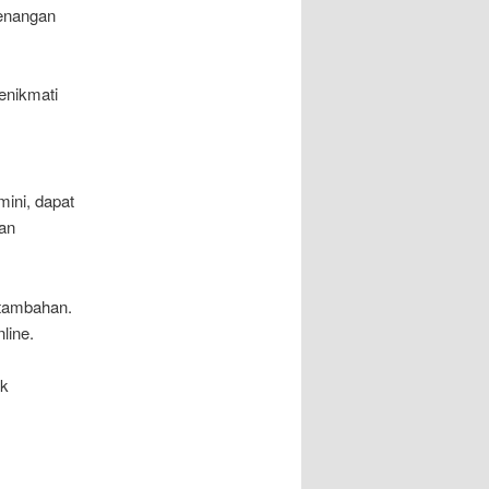
enangan
enikmati
mini, dapat
man
 tambahan.
line.
uk