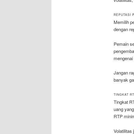
REPUTASI 
Memilih p
dengan re
Pemain seb
pengemban
mengenai 
Jangan ra
banyak ga
TINGKAT R
Tingkat R
uang yang
RTP minim
Volatilita