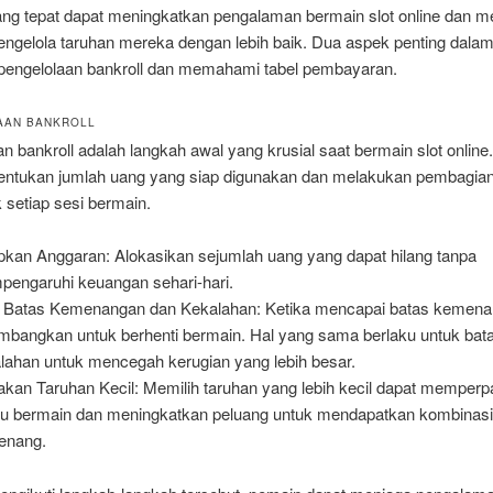
yang tepat dapat meningkatkan pengalaman bermain slot online dan 
ngelola taruhan mereka dengan lebih baik. Dua aspek penting dalam 
h pengelolaan bankroll dan memahami tabel pembayaran.
AAN BANKROLL
n bankroll adalah langkah awal yang krusial saat bermain slot onlin
entukan jumlah uang yang siap digunakan dan melakukan pembagia
k setiap sesi bermain.
pkan Anggaran: Alokasikan sejumlah uang yang dapat hilang tanpa
engaruhi keuangan sehari-hari.
 Batas Kemenangan dan Kekalahan: Ketika mencapai batas kemena
imbangkan untuk berhenti bermain. Hal yang sama berlaku untuk bat
lahan untuk mencegah kerugian yang lebih besar.
kan Taruhan Kecil: Memilih taruhan yang lebih kecil dapat memperp
u bermain dan meningkatkan peluang untuk mendapatkan kombinas
enang.