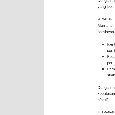
Dengan me
yang lebi
MEMAHAMI 
Memahami 
pembayara
Iden
dan 
Pela
perm
Perh
simb
Dengan m
keputusan 
efektif.
KEAMANAN 