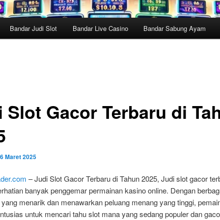
Bandar Judi Slot
Bandar Live Casino
Bandar Sabung Ayam
i Slot Gacor Terbaru di Ta
5
6 Maret 2025
ader.com
– Judi Slot Gacor Terbaru di Tahun 2025, Judi slot gacor ter
erhatian banyak penggemar permainan kasino online. Dengan berbagai
t yang menarik dan menawarkan peluang menang yang tinggi, pemain
ntusias untuk mencari tahu slot mana yang sedang populer dan gaco