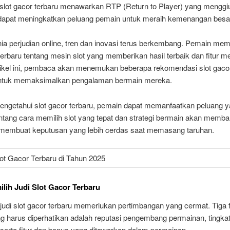
slot gacor terbaru menawarkan RTP (Return to Player) yang menggi
dapat meningkatkan peluang pemain untuk meraih kemenangan besa
ia perjudian online, tren dan inovasi terus berkembang. Pemain me
terbaru tentang mesin slot yang memberikan hasil terbaik dan fitur me
rtikel ini, pembaca akan menemukan beberapa rekomendasi slot gacor
untuk memaksimalkan pengalaman bermain mereka.
ngetahui slot gacor terbaru, pemain dapat memanfaatkan peluang y
ntang cara memilih slot yang tepat dan strategi bermain akan memba
embuat keputusan yang lebih cerdas saat memasang taruhan.
lih Judi Slot Gacor Terbaru
judi slot gacor terbaru memerlukan pertimbangan yang cermat. Tiga 
g harus diperhatikan adalah reputasi pengembang permainan, tingk
s, serta fitur dan bonus yang ditawarkan dalam permainan.