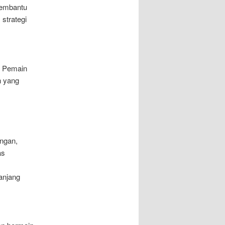
membantu
strategi
e. Pemain
n yang
ngan,
as
anjang
i