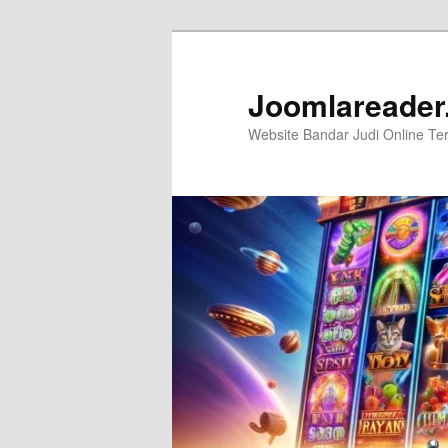
Langsung
ke
konten
Joomlareader
utama
Website Bandar Judi Online Te